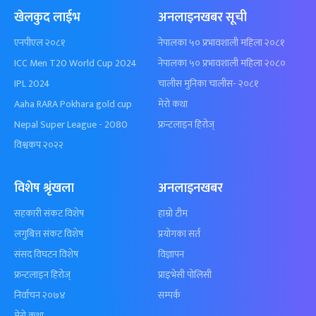
खेलकुद लाईभ
अनलाइनखबर सूची
एनपीएल २०८१
नेपालका ५० प्रभावशाली महिला २०८१
ICC Men T20 World Cup 2024
नेपालका ५० प्रभावशाली महिला २०८०
IPL 2024
चालीस मुनिका चालीस- २०८१
Aaha RARA Pokhara gold cup
मेरो कथा
Nepal Super League - 2080
फ्रन्टलाइन हिरोज्
विश्वकप २०२२
विशेष श्रृंखला
अनलाइनखबर
सहकारी संकट विशेष
हाम्रो टीम
लगुबित्त संकट विशेष
प्रयोगका सर्त
संसद विघटन विशेष
विज्ञापन
फ्रन्टलाइन हिरोज्
प्राइभेसी पोलिसी
निर्वाचन २०७४
सम्पर्क
मेरो कथा