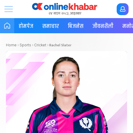
२४ साउन २०८३, आइतबार
होमपेज
समाचार
बिजनेस
जीवनशैली
मनोर
Rachel Slater
Home
›
Sports
›
Cricket
›