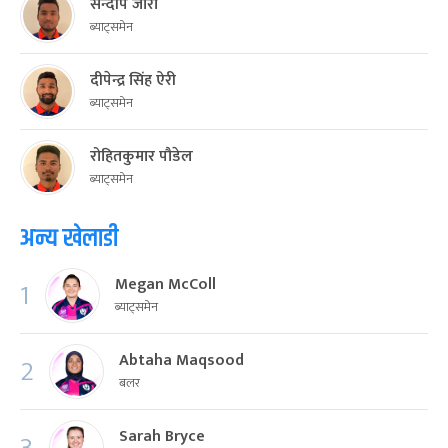
सन्दीप जोरा
ब्याट्समेन
दीपेन्द्र सिंह ऐरी
ब्याट्समेन
रोहितकुमार पौडेल
ब्याट्समेन
अन्य खेलाडी
Megan McColl
1
ब्याट्समेन
Abtaha Maqsood
2
बलर
Sarah Bryce
3