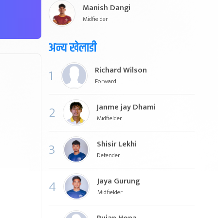
Manish Dangi
Midfielder
अन्य खेलाडी
Richard Wilson
1
Forward
Janme jay Dhami
2
Midfielder
Shisir Lekhi
3
Defender
Jaya Gurung
4
Midfielder