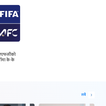
 एएफसीको
तामा के-के
सबै