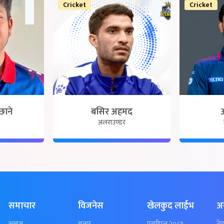
Cricket
Cricket
छाने
बसिर अहमद
अलराउण्डर
समाचार
विजनेस
खेलकुद लाईभ
अ
समाज
बजार
एनपीएल २०८१
ने