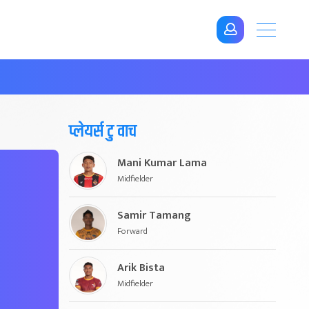
प्लेयर्स टु वाच
Mani Kumar Lama
Midfielder
Samir Tamang
Forward
Arik Bista
Midfielder