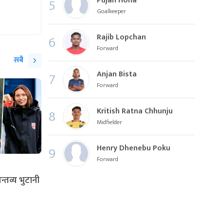
Pujan Hona
5
Goalkeeper
Rajib Lopchan
6
Forward
सबै
Anjan Bista
7
Forward
Kritish Ratna Chhunju
8
Midfielder
Henry Dhenebu Poku
9
Forward
्तव्य भुटानी