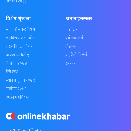
विश्वकप २०२२
विशेष श्रृंखला
अनलाइनखबर
सहकारी संकट विशेष
हाम्रो टीम
लगुबित्त संकट विशेष
प्रयोगका सर्त
संसद विघटन विशेष
विज्ञापन
फ्रन्टलाइन हिरोज्
प्राइभेसी पोलिसी
निर्वाचन २०७४
सम्पर्क
मेरो कथा
स्थानीय चुनाव २०७९
निर्वाचन २०७९
एमाले महाधिवेशन
अध्यक्ष तथा प्रबन्ध निर्देशक: