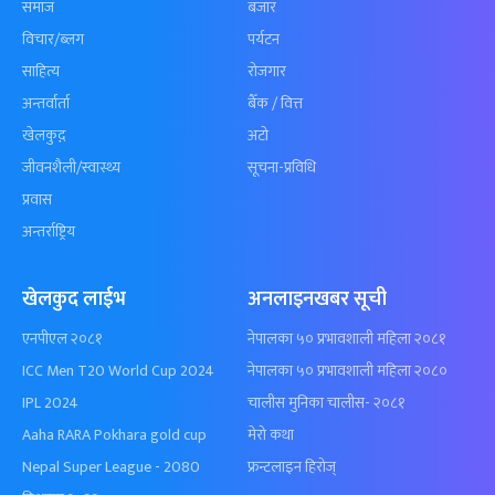
समाज
बजार
विचार/ब्लग
पर्यटन
साहित्य
रोजगार
अन्तर्वार्ता
बैँक / वित्त
खेलकुद़़
अटो
जीवनशैली/स्वास्थ्य
सूचना-प्रविधि
प्रवास
अन्तर्राष्ट्रिय
खेलकुद लाईभ
अनलाइनखबर सूची
एनपीएल २०८१
नेपालका ५० प्रभावशाली महिला २०८१
ICC Men T20 World Cup 2024
नेपालका ५० प्रभावशाली महिला २०८०
IPL 2024
चालीस मुनिका चालीस- २०८१
Aaha RARA Pokhara gold cup
मेरो कथा
Nepal Super League - 2080
फ्रन्टलाइन हिरोज्