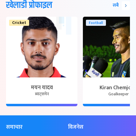
खेलाडी प्रोफाइल
सबै
Cricket
Football
मयन यादव
Kiran Chemjon
ब्याट्समेन
Goalkeeper
समाचार
विजनेस