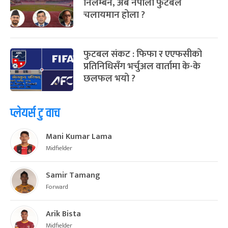
निलम्बन, अब नेपाली फुटबल
चलायमान होला ?
फुटबल संकट : फिफा र एएफसीको
प्रतिनिधिसँग भर्चुअल वार्तामा के-के
छलफल भयो ?
प्लेयर्स टु वाच
Mani Kumar Lama
Midfielder
Samir Tamang
Forward
Arik Bista
Midfielder