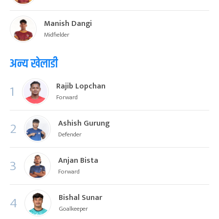
Manish Dangi
Midfielder
अन्य खेलाडी
Rajib Lopchan
1
Forward
Ashish Gurung
2
Defender
Anjan Bista
3
Forward
Bishal Sunar
4
Goalkeeper