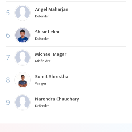
Angel Maharjan
5
Defender
Shisir Lekhi
6
Defender
Michael Magar
7
Midfielder
Sumit Shrestha
8
Winger
Narendra Chaudhary
9
Defender