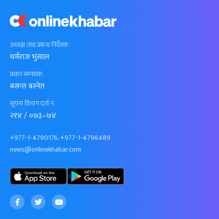
अध्यक्ष तथा प्रबन्ध निर्देशक:
धर्मराज भुसाल
प्रधान सम्पादक:
बसन्त बस्नेत
सूचना विभाग दर्ता नं.
२१४ / ०७३–७४
+977-1-4790176, +977-1-4796489
news@onlinekhabar.com