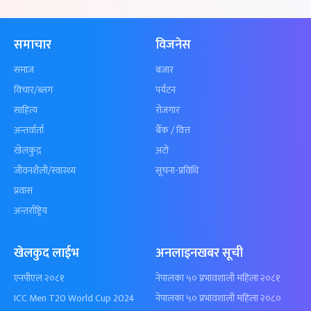
समाचार
विजनेस
समाज
बजार
विचार/ब्लग
पर्यटन
साहित्य
रोजगार
अन्तर्वार्ता
बैँक / वित्त
खेलकुद़़
अटो
जीवनशैली/स्वास्थ्य
सूचना-प्रविधि
प्रवास
अन्तर्राष्ट्रिय
खेलकुद लाईभ
अनलाइनखबर सूची
एनपीएल २०८१
नेपालका ५० प्रभावशाली महिला २०८१
ICC Men T20 World Cup 2024
नेपालका ५० प्रभावशाली महिला २०८०