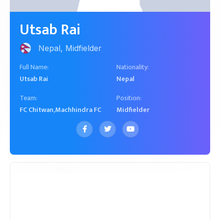
Nepal, Midfielder
Utsab Rai
Nepal, Midfielder
Full Name:
Nationality:
Utsab Rai
Nepal
Team:
Position:
FC Chitwan
,
Machhindra FC
Midfielder