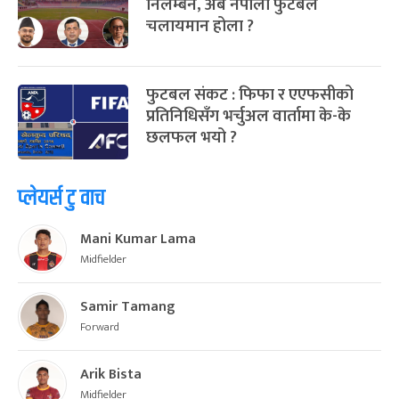
निलम्बन, अब नेपाली फुटबल
चलायमान होला ?
फुटबल संकट : फिफा र एएफसीको
प्रतिनिधिसँग भर्चुअल वार्तामा के-के
छलफल भयो ?
प्लेयर्स टु वाच
Mani Kumar Lama
Midfielder
Samir Tamang
Forward
Arik Bista
Midfielder