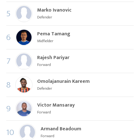
Marko Ivanovic
5
Defender
Pema Tamang
6
Midfielder
Rajesh Pariyar
7
Forward
Omolajanurain Kareem
8
Defender
Victor Mansaray
9
Forward
Armand Beadoum
10
Forward