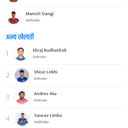
Manish Dangi
Midfielder
अन्य खेलाडी
Ekraj Budhathok
1
Defender
Shisir Lekhi
2
Defender
Andres Nia
3
Defender
Saurav Limbu
4
Midfielder