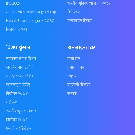
IPL 2024
चालीस मुनिका चालीस- २०८१
Aaha RARA Pokhara gold cup
मेरो कथा
Nepal Super League - 2080
फ्रन्टलाइन हिरोज्
विश्वकप २०२२
विशेष श्रृंखला
अनलाइनखबर
सहकारी संकट विशेष
हाम्रो टीम
लगुबित्त संकट विशेष
प्रयोगका सर्त
संसद विघटन विशेष
विज्ञापन
फ्रन्टलाइन हिरोज्
प्राइभेसी पोलिसी
निर्वाचन २०७४
सम्पर्क
मेरो कथा
स्थानीय चुनाव २०७९
निर्वाचन २०७९
एमाले महाधिवेशन