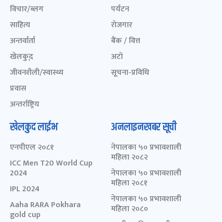
विचार/ब्लग
पर्यटन
साहित्य
रोजगार
अन्तर्वार्ता
बैंक / वित्त
खेलकुद़़
अटो
जीवनशैली/स्वास्थ्य
सूचना-प्रविधि
प्रवास
अन्तर्राष्ट्रिय
खेलकुद लाईभ
अनलाइनखबर सूची
एनपीएल २०८१
नेपालका ५० प्रभावशाली
महिला २०८२
ICC Men T20 World Cup
2024
नेपालका ५० प्रभावशाली
महिला २०८१
IPL 2024
नेपालका ५० प्रभावशाली
Aaha RARA Pokhara
महिला २०८०
gold cup