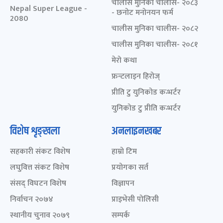
चालीस मुनिका चालीस- २०८३
Nepal Super League -
- छनोट मनोनयन फर्म
2080
चालीस मुनिका चालीस- २०८२
चालीस मुनिका चालीस- २०८१
मेरो कथा
फ्रन्टलाइन हिरोज्
प्रीति टु युनिकोड कन्भर्टर
युनिकोड टु प्रीति कन्भर्टर
विशेष शृङ्खला
अनलाइनखबर
सहकारी संकट विशेष
हाम्रो टिम
लघुवित्त संकट विशेष
प्रयोगका सर्त
संसद् विघटन विशेष
विज्ञापन
निर्वाचन २०७४
प्राइभेसी पोलिसी
स्थानीय चुनाव २०७९
सम्पर्क