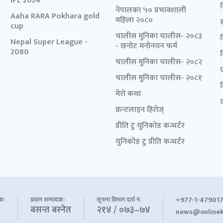
IPL 2024
नेपालका ५० प्रभावशाली
Aaha RARA Pokhara gold
महिला २०८०
cup
चालीस मुनिका चालीस- २०८३
Nepal Super League -
- छनोट मनोनयन फर्म
2080
चालीस मुनिका चालीस- २०८२
चालीस मुनिका चालीस- २०८१
मेरो कथा
द
फ्रन्टलाइन हिरोज्
प्रीति टु युनिकोड कन्भर्टर
युनिकोड टु प्रीति कन्भर्टर
+977-1-479017
शक:
प्रधान सम्पादक:
सूचना विभाग दर्ता नं.
बसन्त बस्नेत
२१४ / ०७३–७४
news@onlinek