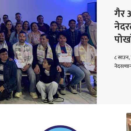
गैर
नेदर
पोख
८ साउन, 
नेदरल्या