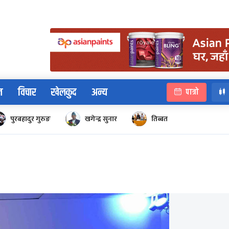
न
विचार
खेलकुद
अन्य
पात्रो
पुरबहादुर गुरुङ
खगेन्द्र सुनार
तिब्बत