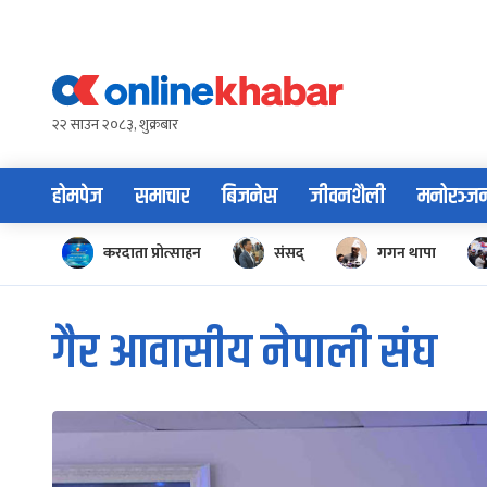
Skip
to
content
२२ साउन २०८३, शुक्रबार
होमपेज
समाचार
बिजनेस
जीवनशैली
मनोरञ्ज
करदाता प्रोत्साहन
संसद्
गगन थापा
गैर आवासीय नेपाली संघ