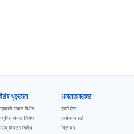
विशेष शृङ्खला
अनलाइनखबर
सहकारी संकट विशेष
हाम्रो टिम
लघुवित्त संकट विशेष
प्रयोगका सर्त
संसद् विघटन विशेष
विज्ञापन