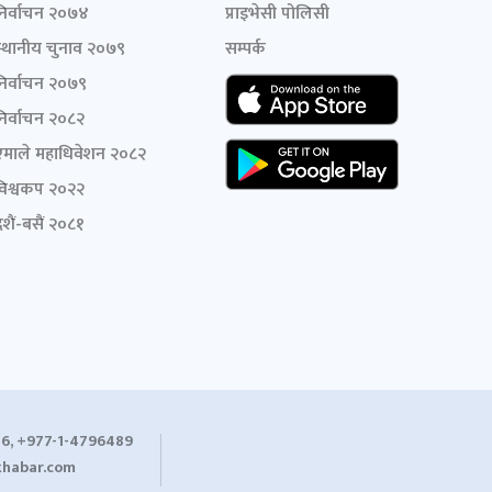
निर्वाचन २०७४
प्राइभेसी पोलिसी
स्थानीय चुनाव २०७९
सम्पर्क
निर्वाचन २०७९
निर्वाचन २०८२
एमाले महाधिवेशन २०८२
विश्वकप २०२२
शैं-बसैं २०८१
6, +977-1-4796489
habar.com