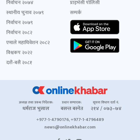
निर्वाचन २०७४
प्राइभेसी पोलिसी
स्थानीय चुनाव २०७९
सम्पर्क
निर्वाचन २०७९
निर्वाचन २०८२
एमाले महाधिवेशन २०८२
विश्वकप २०२२
दशैं-बसैं २०८१
अध्यक्ष तथा प्रबन्ध निर्देशक:
प्रधान सम्पादक:
सूचना विभाग दर्ता नं.
धर्मराज भुसाल
बसन्त बस्नेत
२१४ / ०७३–७४
+977-1-4790176, +977-1-4796489
news@onlinekhabar.com