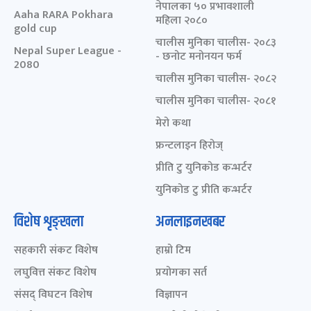
नेपालका ५० प्रभावशाली
Aaha RARA Pokhara
महिला २०८०
gold cup
चालीस मुनिका चालीस- २०८३
Nepal Super League -
- छनोट मनोनयन फर्म
2080
चालीस मुनिका चालीस- २०८२
चालीस मुनिका चालीस- २०८१
मेरो कथा
फ्रन्टलाइन हिरोज्
प्रीति टु युनिकोड कन्भर्टर
युनिकोड टु प्रीति कन्भर्टर
विशेष शृङ्खला
अनलाइनखबर
सहकारी संकट विशेष
हाम्रो टिम
लघुवित्त संकट विशेष
प्रयोगका सर्त
संसद् विघटन विशेष
विज्ञापन