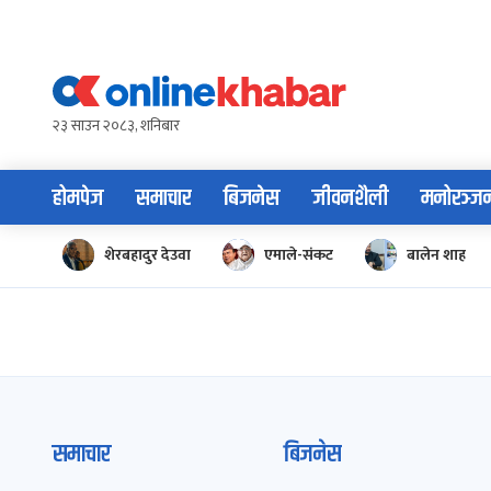
Skip
to
content
२३ साउन २०८३, शनिबार
होमपेज
समाचार
बिजनेस
जीवनशैली
मनोरञ्ज
शेरबहादुर देउवा
एमाले-संकट
बालेन शाह
समाचार
बिजनेस