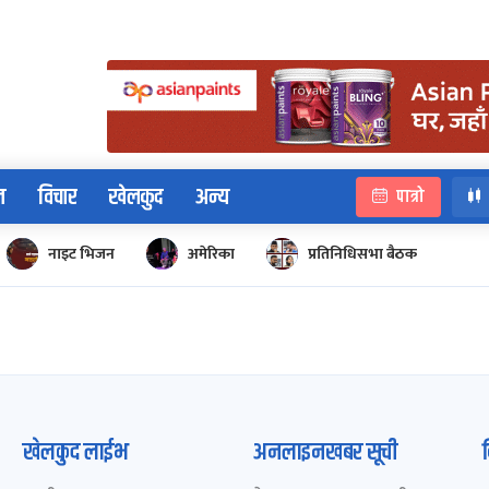
न
विचार
खेलकुद
अन्य
पात्रो
नाइट भिजन
अमेरिका
प्रतिनिधिसभा बैठक
खेलकुद लाईभ
अनलाइनखबर सूची