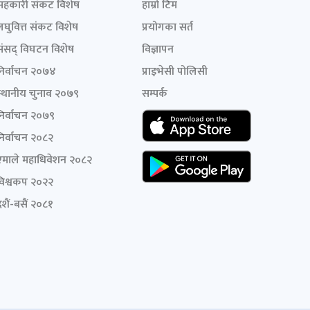
सहकारी संकट विशेष
हाम्रो टिम
लघुवित्त संकट विशेष
प्रयोगका सर्त
संसद् विघटन विशेष
विज्ञापन
निर्वाचन २०७४
प्राइभेसी पोलिसी
स्थानीय चुनाव २०७९
सम्पर्क
निर्वाचन २०७९
निर्वाचन २०८२
एमाले महाधिवेशन २०८२
विश्वकप २०२२
शैं-बसैं २०८१