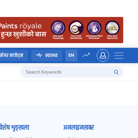
EN
सेयर मार्केट्स
स्वास्थ्य
विशेष शृङ्खला
अनलाइनखबर