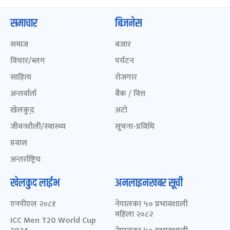
समाचार
बिजनेस
समाज
बजार
विचार/ब्लग
पर्यटन
साहित्य
रोजगार
अन्तर्वार्ता
बैंक / वित्त
खेलकुद़़
अटो
जीवनशैली/स्वास्थ्य
सूचना-प्रविधि
प्रवास
अन्तर्राष्ट्रिय
खेलकुद लाईभ
अनलाइनखबर सूची
एनपीएल २०८१
नेपालका ५० प्रभावशाली
महिला २०८२
ICC Men T20 World Cup