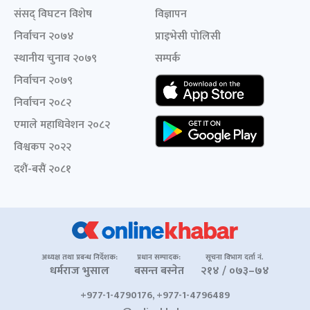
संसद् विघटन विशेष
विज्ञापन
निर्वाचन २०७४
प्राइभेसी पोलिसी
स्थानीय चुनाव २०७९
सम्पर्क
निर्वाचन २०७९
निर्वाचन २०८२
एमाले महाधिवेशन २०८२
विश्वकप २०२२
दशैं-बसैं २०८१
अध्यक्ष तथा प्रबन्ध निर्देशक:
प्रधान सम्पादक:
सूचना विभाग दर्ता नं.
धर्मराज भुसाल
बसन्त बस्नेत
२१४ / ०७३–७४
+977-1-4790176, +977-1-4796489