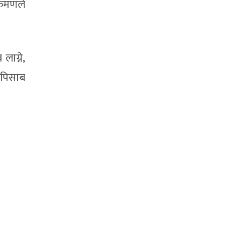
्रमणले
ाग्ने,
र पिसाब