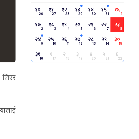
१०
११
१२
१३
१४
१५
१६
26
27
28
29
30
31
1
१७
१८
१९
२०
२१
२२
२३
2
3
4
5
6
7
8
२४
२५
२६
२७
२८
२९
३०
9
10
11
12
13
14
15
३१
१
२
३
४
५
६
16
17
18
19
20
21
22
ा लिएर
स्यालाई