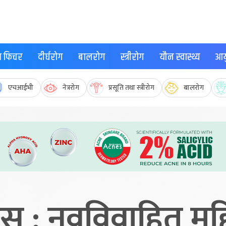
्थ फिचर
दीर्घरोग
बालरोग
स्त्रीरोग
यौन स्वास्थ्य
आयु
एचआईभी
नेत्ररोग
प्रसूति तथा स्त्रीरोग
बालरोग
िस : नवविवाहित म