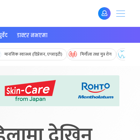
र्वेद
डाक्टर नभएमा
मानसिक स्वास्थ्य (डिप्रेसन, एन्जाइटी)
मिर्गौला तथा मुत्र रोग
मुख तथ
हिलामा देखिन