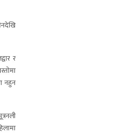
ीनदेखि
्वार र
स्तोमा
का नहुन
त्रनली
महिलामा