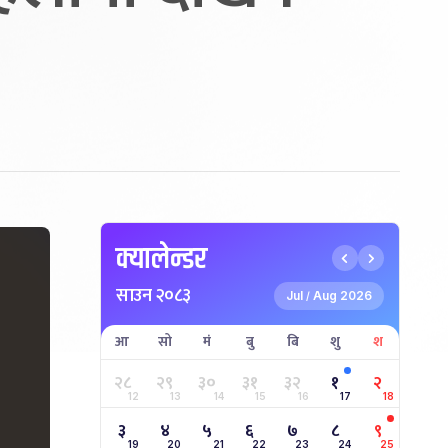
क्यालेन्डर
साउन २०८३
Jul
Aug 2026
/
आ
सो
मं
बु
बि
शु
श
२८
२९
३०
३१
३२
१
२
12
13
14
15
16
17
18
३
४
५
६
७
८
९
19
20
21
22
23
24
25