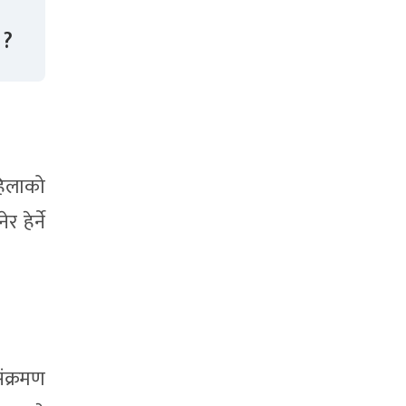
 ?
िलाको
 हेर्ने
ंक्रमण