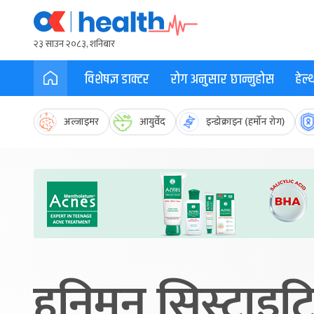
२३ साउन २०८३, शनिबार
विशेषज्ञ डाक्टर
रोग अनुसार छान्नुहोस
हेल
अल्जाइमर
आयुर्वेद
इन्डोक्राइन (हर्मोन रोग)
हनिमुन सिस्टाइट