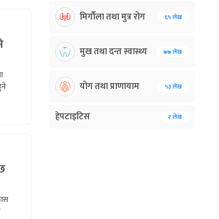
मिर्गौला तथा मुत्र रोग
६५ लेख
े
मुख तथा दन्त स्वास्थ्य
७७ लेख
ा
योग तथा प्राणायाम
ने
५३ लेख
हेपटाइटिस
२ लेख
्छ
ठास
ि