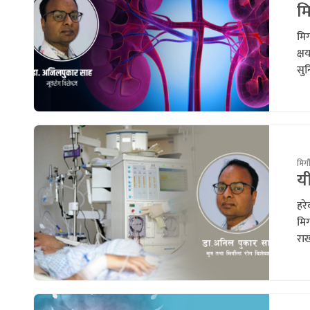
मि
मिर
क्ष
सुन
मिर्
यी
हरे
मिर
राख