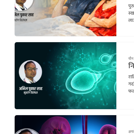
पुर
स्ख
लाज
यौन
नि
रात
गर्
फल
क्षय