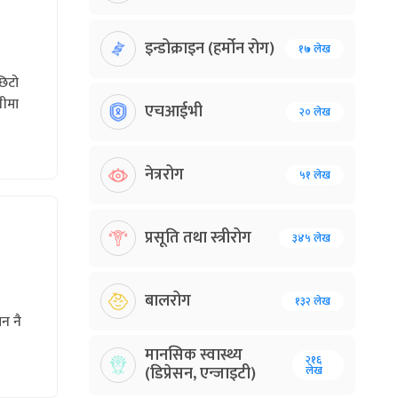
इन्डोक्राइन (हर्मोन रोग)
१७ लेख
छिटो
नीमा
एचआईभी
२० लेख
नेत्ररोग
५१ लेख
प्रसूति तथा स्त्रीरोग
३४५ लेख
बालरोग
१३२ लेख
न नै
मानसिक स्वास्थ्य
२१६
(डिप्रेसन, एन्जाइटी)
लेख