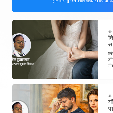
हाल वीरगञ्जस्थित नेपाल मेडिसिटी वयोधा अ
यौन
कि
स
लिं
उम
मोब
यौन
य
पा