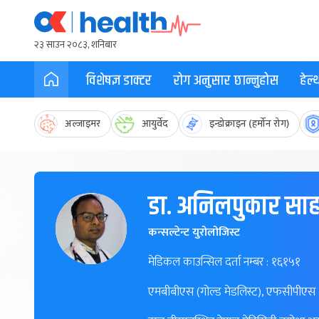
२३ साउन २०८३, शनिबार
विशेषज्ञ डाक्टर
रोग अनुसार छान्नुहोस
हेल
अल्जाइमर
आयुर्वेद
इन्डोक्राइन (हर्मोन रोग)
डा. अनिलपुकार सा
कन्सल्टेन्ट युरोलोजिस्ट
मेडिकल काउन्सिल दर्ता नम्बर : १६१५१
एमबीबीएस (गोल्ड मेडलिस्ट), एफसीपीएस