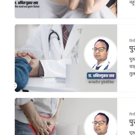
नह
मिर्
पु
पुर
चाह
तुल
मिर्
पु
पुर