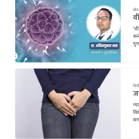
यौन
वी
‘वी
बस्
पुग्
मिर्
ज
न्य
वि
बना