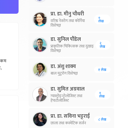
प्रा. डा. मीनु चौधरी
०
वरिष्ठ नेत्ररोग तथा कोर्निया
लेख
विशेषज्ञ
डा. सुनिल पौडेल
२
प्राकृतिक चिकित्सक तथा दुखाइ
लेख
विशेषज्ञ
े कम
डा. अंशु शाक्य
,
१ लेख
बाल मुटुरोग विशेषज्ञ
डा. सुमित अग्रवाल
०
ग्यास्ट्रोइन्ट्रोलोजिस्ट तथा
लेख
हेपाटोलोजिस्ट
प्रा. डा. सविना भट्टराई
८ लेख
छाला तथा कस्मेटिक सर्जन