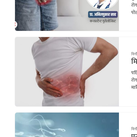
रो
पोल
मिर्
मि
पछि
रोग
मात्
मिर्
पु