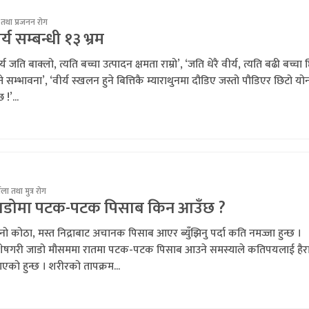
 तथा प्रजनन रोग
र्य सम्बन्धी १३ भ्रम
र्य जति बाक्लो, त्यति बच्चा उत्पादन क्षमता राम्रो’, ‘जति धेरै वीर्य, त्यति बढी बच्चा 
ने सम्भावना’, ‘वीर्य स्खलन हुने बित्तिकै म्याराथुनमा दौडिए जस्तो पौडिएर छिटो यो
छ !’...
गौला तथा मुत्र रोग
ाडोमा पटक-पटक पिसाब किन आउँछ ?
ानो कोठा, मस्त निद्राबाट अचानक पिसाब आएर ब्युँझिनु पर्दा कति नमज्जा हुन्छ ।
शेषगरी जाडो मौसममा रातमा पटक-पटक पिसाब आउने समस्याले कतिपयलाई हैरा
एको हुन्छ । शरीरको तापक्रम...