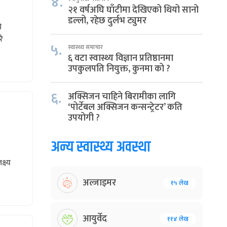
४.
२१ वर्षअघि घाँटीमा देखिएको थियो सानो
डल्लो, रहेछ दुर्लभ ट्युमर
ी
रै
५.
स्वास्थ्य समाचार
६ वटा स्वास्थ्य विज्ञान प्रतिष्ठानमा
उपकुलपति नियुक्त, कुनमा को ?
६.
अक्सिजन चाहिने बिरामीका लागि
‘पोर्टेबल अक्सिजन कन्सन्ट्रेटर’ कति
उपयोगी ?
अन्य स्वास्थ्य अवस्था
्ष्य
अल्जाइमर
१५ लेख
आयुर्वेद
११४ लेख