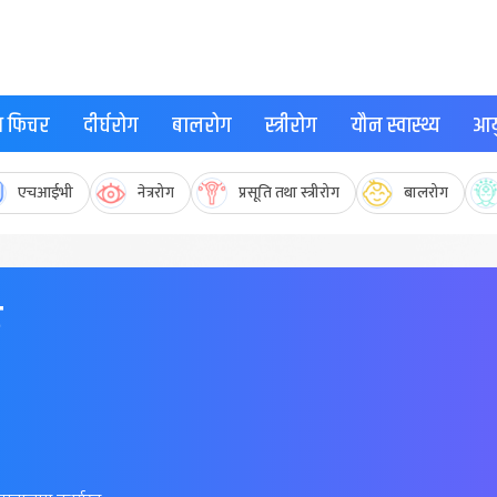
्थ फिचर
दीर्घरोग
बालरोग
स्त्रीरोग
यौन स्वास्थ्य
आयु
एचआईभी
नेत्ररोग
प्रसूति तथा स्त्रीरोग
बालरोग
ह