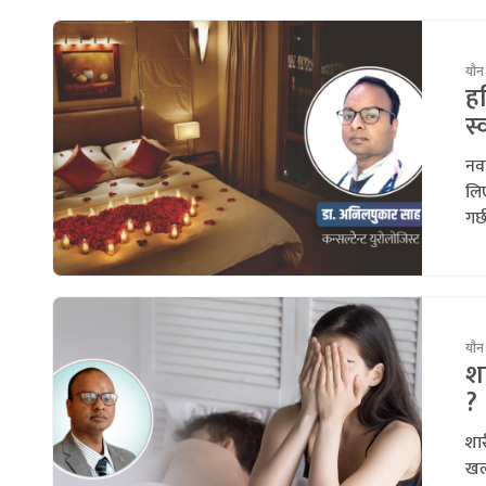
यौन
ह
स्
नव
लि
गर्
यौन
शा
?
शार
खल