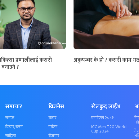
िकित्सा प्रणालीलाई कसरी
अकुपन्चर के हो ? कसरी काम गर्
 बनाउने ?
समाचार
विजनेस
खेलकुद लाईभ
अ
समाज
बजार
एनपीएल २०८१
ने
मह
विचार/ब्लग
पर्यटन
ICC Men T20 World
Cup 2024
ने
मह
साहित्य
रोजगार