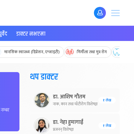
र्वेद
डाक्टर नभएमा
मानसिक स्वास्थ्य (डिप्रेसन, एन्जाइटी)
मिर्गौला तथा मुत्र रोग
मुख तथ
थप डाक्टर
डा. आशिष गौतम
१ लेख
नाक, कान तथा घाँटीरोग विशेषज्ञ
नम्बर
डा. नेहा हुमागाईं
१ लेख
प्रजनन् विशेषज्ञ