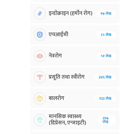
इन्डोक्राइन (हर्मोन रोग)
१७ लेख
एचआईभी
२० लेख
नेत्ररोग
५१ लेख
प्रसूति तथा स्त्रीरोग
३४६ लेख
बालरोग
१३३ लेख
मानसिक स्वास्थ्य
२१७
(डिप्रेसन, एन्जाइटी)
लेख