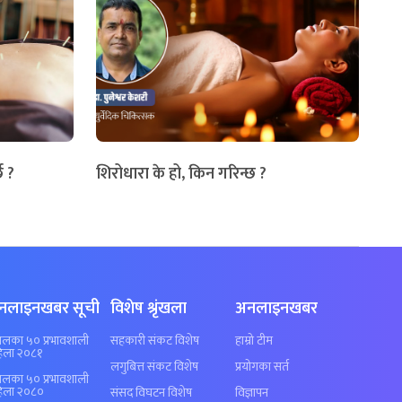
छ ?
शिरोधारा के हो, किन गरिन्छ ?
नलाइनखबर सूची
विशेष श्रृंखला
अनलाइनखबर
पालका ५० प्रभावशाली
सहकारी संकट विशेष
हाम्रो टीम
िला २०८१
लगुबित्त संकट विशेष
प्रयोगका सर्त
पालका ५० प्रभावशाली
िला २०८०
संसद विघटन विशेष
विज्ञापन