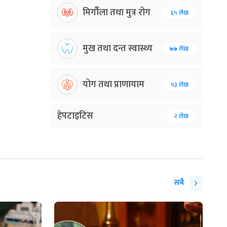
मिर्गौला तथा मुत्र रोग
६५ लेख
मुख तथा दन्त स्वास्थ्य
७७ लेख
योग तथा प्राणायाम
५३ लेख
हेपटाइटिस
२ लेख
सबै