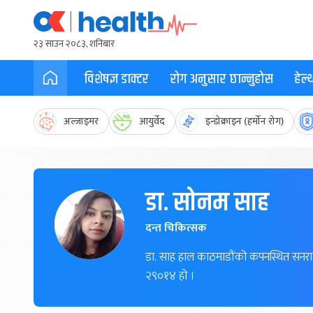
२३ साउन २०८३, शनिबार
विशेषज्ञ डाक्टर
रोग अनुसार छान्नुहोस
हेल
अल्जाइमर
आयुर्वेद
इन्डोक्राइन (हर्मोन रोग)
डा. सोनम साह
दन्त चिकित्सक
डा. साह हाल काठमाडौंको कपनस्थित सनराइज
२९०१४ हो ।