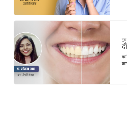
मुख 
दा
कति
कार