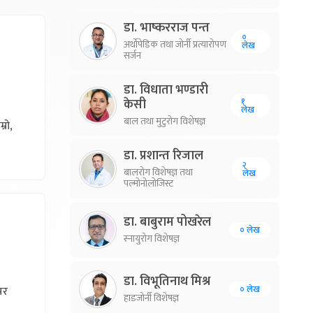
डा. भाष्करराज पन्त
०
अर्थोपेडिक तथा जोर्नी प्रत्यारोपण
लेख
सर्जन
डा. विधाता भण्डारी
१
केसी
लेख
बाल तथा मुटुरोग विशेषज्ञ
्रो,
डा. प्रशान्त रिजाल
२
बालरोग विशेषज्ञ तथा
लेख
पल्मोनोलोजिस्ट
डा. बाबुराम पोखरेल
० लेख
स्नायुरोग विशेषज्ञ
डा. विभूतिनाथ मिश्र
पर
० लेख
हाडजोर्नी विशेषज्ञ