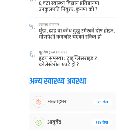
६ वटा स्वास्थ्य विज्ञान प्रतिष्ठानमा
उपकुलपति नियुक्त, कुनमा को ?
५.
स्वास्थ्य समाचार
घुँडा, ढाड वा काँध दुख्नु उमेरको दोष होइन,
मांसपेशी कमजोर भएको संकेत हो
६.
मुटु रोग (उच्च रक्तचाप)
हृदय समस्या : ट्राइग्लिसराइड र
कोलेस्टेरोल एउटै हो ?
अन्य स्वास्थ्य अवस्था
अल्जाइमर
१५ लेख
आयुर्वेद
११४ लेख