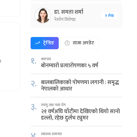
डा. समता शर्मा
१ लेख
नेत्ररोग विशेषज्ञ
ट्रेन्डिङ
ताजा अपडेट
१.
क्यान्सर
े
बोनम्यारो प्रत्यारोपणका ५ वर्ष
२.
बालबालिकाको पोषणमा लगानी : समृद्ध
नेपालको आधार
३.
स्नायु तथा नसा रोग
२१ वर्षअघि घाँटीमा देखिएको थियो सानो
डल्लो, रहेछ दुर्लभ ट्युमर
४.
स्वास्थ्य समाचार