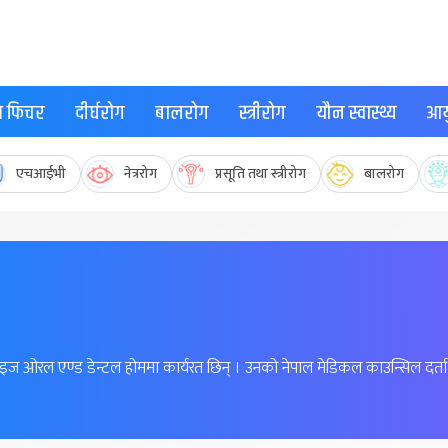
्थ फिचर
दीर्घरोग
बालरोग
स्त्रीरोग
यौन स्वास्थ्य
आयु
एचआईभी
नेत्ररोग
प्रसूति तथा स्त्रीरोग
बालरोग
 ओरल एण्ड डेन्टल होममा कार्यरत छिन् । उनको नेपाल मेडिकल काउन्सिल दर्ता 