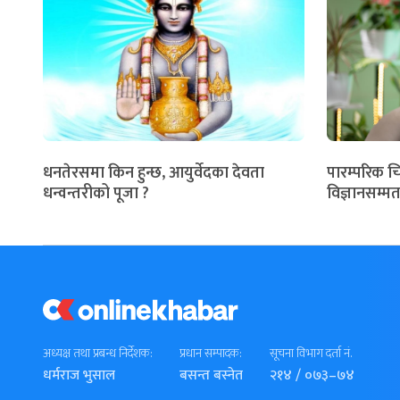
धनतेरसमा किन हुन्छ, आयुर्वेदका देवता
पारम्परिक च
धन्वन्तरीको पूजा ?
विज्ञानसम्मत
अध्यक्ष तथा प्रबन्ध निर्देशक:
प्रधान सम्पादक:
सूचना विभाग दर्ता नं.
धर्मराज भुसाल
बसन्त बस्नेत
२१४ / ०७३–७४