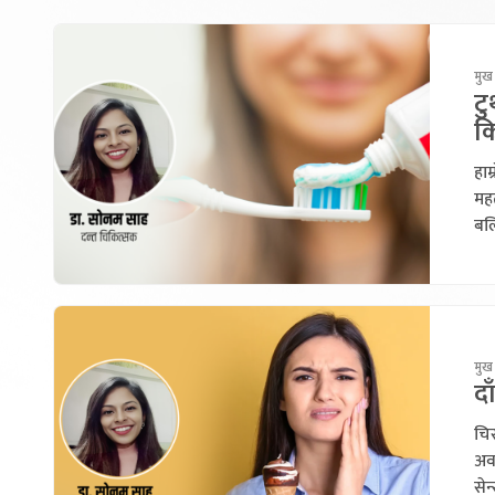
मुख 
टु
क
हाम
महत
बलि
मुख 
द
चिस
अवस
सेन