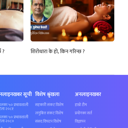
छ ?
शिरोधारा के हो, किन गरिन्छ ?
नलाइनखबर सूची
विशेष श्रृंखला
अनलाइनखबर
पालका ५० प्रभावशाली
सहकारी संकट विशेष
हाम्रो टीम
िला २०८१
लगुबित्त संकट विशेष
प्रयोगका सर्त
पालका ५० प्रभावशाली
िला २०८०
संसद विघटन विशेष
विज्ञापन