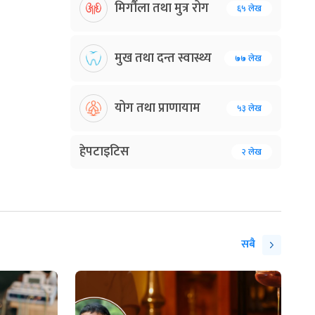
मिर्गौला तथा मुत्र रोग
६५ लेख
मुख तथा दन्त स्वास्थ्य
७७ लेख
योग तथा प्राणायाम
५३ लेख
हेपटाइटिस
२ लेख
सबै