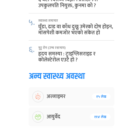
उपकुलपति नियुक्त, कुनमा को ?
५.
स्वास्थ्य समाचार
घुँडा, ढाड वा काँध दुख्नु उमेरको दोष होइन,
मांसपेशी कमजोर भएको संकेत हो
६.
मुटु रोग (उच्च रक्तचाप)
हृदय समस्या : ट्राइग्लिसराइड र
कोलेस्टेरोल एउटै हो ?
अन्य स्वास्थ्य अवस्था
अल्जाइमर
१५ लेख
आयुर्वेद
११४ लेख