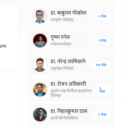
डा. बाबुराम पोखरेल
० लेख
स्नायुरोग विशेषज्ञ
गृष्मा पनेरु
९ लेख
मनोपरामर्शदाता
न्नमा
डा. नरेन्द्र लामिछाने
१७ लेख
अकुपञ्चर विशेषज्ञ
डा. रोजन अधिकारी
६
मूत्ररोग तथा मिर्गौला प्रत्यारोपण
लेख
विशेषज्ञ
डा. निहारकुमार दास
१ लेख
इमर्जेन्सी फिजिसियन