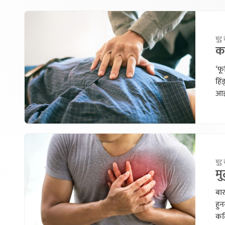
मुटु
का
‘फू
हिं
आइर
मुटु
मु
बार
हुन
कति