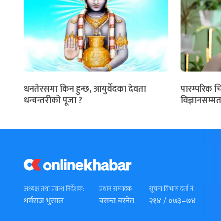
धनतेरसमा किन हुन्छ, आयुर्वेदका देवता
पारम्परिक च
धन्वन्तरीको पूजा ?
विज्ञानसम्मत
अध्यक्ष तथा प्रबन्ध निर्देशक:
प्रधान सम्पादक:
सूचना विभाग दर्ता नं.
धर्मराज भुसाल
बसन्त बस्नेत
२१४ / ०७३–७४