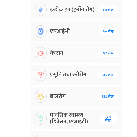
इन्डोक्राइन (हर्मोन रोग)
१७ लेख
एचआईभी
२० लेख
नेत्ररोग
५१ लेख
प्रसूति तथा स्त्रीरोग
३४६ लेख
बालरोग
१३३ लेख
मानसिक स्वास्थ्य
२१७
(डिप्रेसन, एन्जाइटी)
लेख