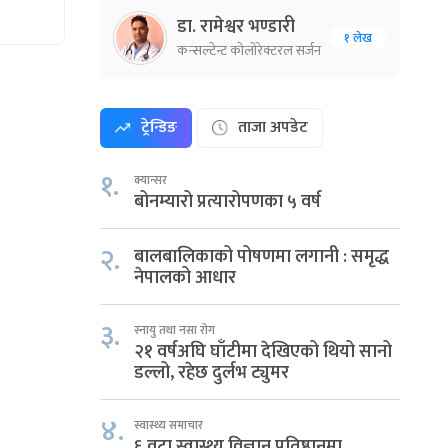
डा. रामेश्वर भण्डारी
१ लेख
कन्सल्टेन्ट कोलोरेक्टरल सर्जन
ट्रेन्डिङ
ताजा अपडेट
१.
क्यान्सर
बोनम्यारो प्रत्यारोपणका ५ वर्ष
२.
बालबालिकाको पोषणमा लगानी : समृद्ध
नेपालको आधार
३.
स्नायु तथा नसा रोग
२१ वर्षअघि घाँटीमा देखिएको थियो सानो
डल्लो, रहेछ दुर्लभ ट्युमर
४.
स्वास्थ्य समाचार
६ वटा स्वास्थ्य विज्ञान प्रतिष्ठानमा