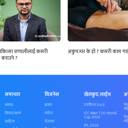
िकित्सा प्रणालीलाई कसरी
अकुपन्चर के हो ? कसरी काम गर्
 बनाउने ?
समाचार
विजनेस
खेलकुद लाईभ
अ
समाज
बजार
एनपीएल २०८१
ने
मह
विचार/ब्लग
पर्यटन
ICC Men T20 World
Cup 2024
ने
मह
साहित्य
रोजगार
IPL 2024