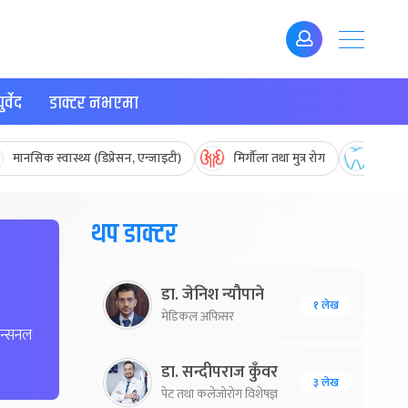
र्वेद
डाक्टर नभएमा
मानसिक स्वास्थ्य (डिप्रेसन, एन्जाइटी)
मिर्गौला तथा मुत्र रोग
मुख तथ
थप डाक्टर
डा. जेनिश न्यौपाने
१ लेख
मेडिकल अफिसर
ेन्सनल
डा. सन्दीपराज कुँवर
३ लेख
पेट तथा कलेजोरोग विशेषज्ञ