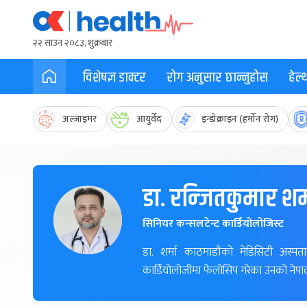
२२ साउन २०८३, शुक्रबार
विशेषज्ञ डाक्टर
रोग अनुसार छान्नुहोस
हेल
अल्जाइमर
आयुर्वेद
इन्डोक्राइन (हर्मोन रोग)
डा. रन्जितकुमार शर्
सिनियर कन्सलटेन्ट कार्डियोलोजिस्ट
डा. शर्मा काठमाडौंको मेडिसिटी अस्पत
कार्डियोलोजीमा फेलोसिप गरेका उनको नेपाल