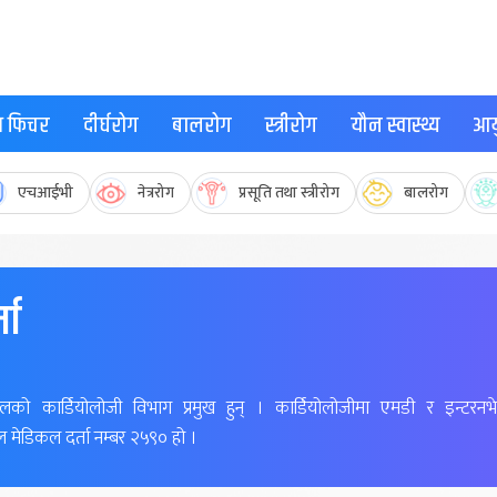
्थ फिचर
दीर्घरोग
बालरोग
स्त्रीरोग
यौन स्वास्थ्य
आयु
एचआईभी
नेत्ररोग
प्रसूति तथा स्त्रीरोग
बालरोग
मा
ालको कार्डियोलोजी विभाग प्रमुख हुन् । कार्डियोलोजीमा एमडी र इन्टरनभ
 मेडिकल दर्ता नम्बर २५९० हो ।