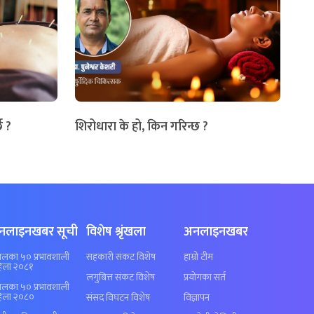
छ ?
शिरोधारा के हो, किन गरिन्छ ?
नलाइनखबर सूची
विशेष श्रृंखला
अनलाइनखबर
पालका ५० प्रभावशाली
सहकारी संकट विशेष
हाम्रो टीम
िला २०८१
लगुबित्त संकट विशेष
प्रयोगका सर्त
पालका ५० प्रभावशाली
िला २०८०
संसद विघटन विशेष
विज्ञापन