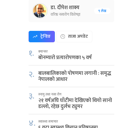
डा. दीपेश शाक्य
९ लेख
वरिष्ठ नसारोग विशेषज्ञ
ट्रेन्डिङ
ताजा अपडेट
१.
क्यान्सर
बोनम्यारो प्रत्यारोपणका ५ वर्ष
२.
बालबालिकाको पोषणमा लगानी : समृद्ध
नेपालको आधार
३.
स्नायु तथा नसा रोग
२१ वर्षअघि घाँटीमा देखिएको थियो सानो
डल्लो, रहेछ दुर्लभ ट्युमर
४.
स्वास्थ्य समाचार
६ वटा स्वास्थ्य विज्ञान प्रतिष्ठानमा