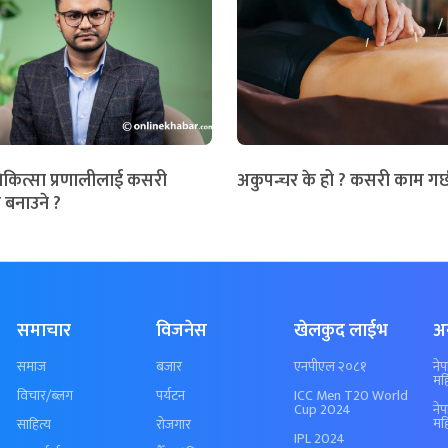
िकित्सा प्रणालीलाई कसरी
अकुपन्चर के हो ? कसरी काम गर्
 बनाउने ?
समाचार
विजनेस
खेलकुद लाईभ
अ
समाज
बजार
एनपीएल २०८१
ने
मह
विचार/ब्लग
पर्यटन
ICC Men T20 World
Cup 2024
ने
मह
साहित्य
रोजगार
IPL 2024