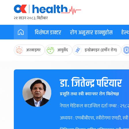
२१ साउन २०८३, बिहीबार
विशेषज्ञ डाक्टर
रोग अनुसार छान्नुहोस
हेल
अल्जाइमर
आयुर्वेद
इन्डोक्राइन (हर्मोन रोग)
डा. जितेन्द्र परियार
प्रसूति तथा स्त्री क्यान्सर रोग विशेषज्ञ
नेपाल मेडिकल काउन्सिल दर्ता नम्बर : २९८
अध्ययन : एमबीबीएस, स्त्रीरोगमा एमडी, स्त्र