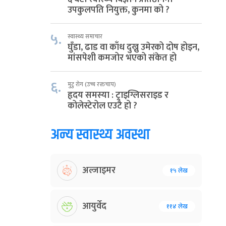
उपकुलपति नियुक्त, कुनमा को ?
५.
स्वास्थ्य समाचार
घुँडा, ढाड वा काँध दुख्नु उमेरको दोष होइन,
मांसपेशी कमजोर भएको संकेत हो
६.
मुटु रोग (उच्च रक्तचाप)
हृदय समस्या : ट्राइग्लिसराइड र
कोलेस्टेरोल एउटै हो ?
अन्य स्वास्थ्य अवस्था
अल्जाइमर
१५ लेख
आयुर्वेद
११४ लेख