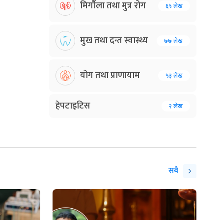
मिर्गौला तथा मुत्र रोग
६५ लेख
मुख तथा दन्त स्वास्थ्य
७७ लेख
योग तथा प्राणायाम
५३ लेख
हेपटाइटिस
२ लेख
सबै