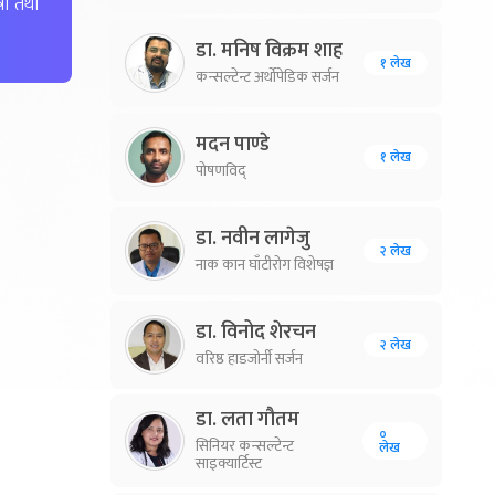
्री तथा
डा. मनिष विक्रम शाह
१ लेख
कन्सल्टेन्ट अर्थोपेडिक सर्जन
मदन पाण्डे
१ लेख
पोषणविद्
डा. नवीन लागेजु
२ लेख
नाक कान घाँटीरोग विशेषज्ञ
डा. विनोद शेरचन
२ लेख
वरिष्ठ हाडजोर्नी सर्जन
डा. लता गौतम
०
सिनियर कन्सल्टेन्ट
लेख
साइक्यार्टिस्ट