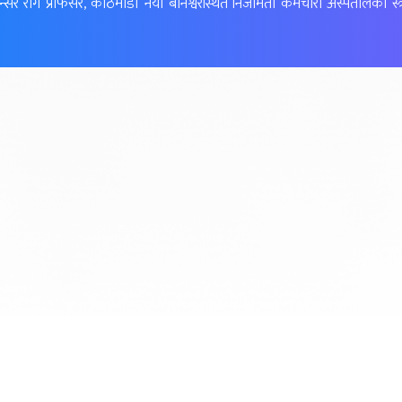
री क्यान्सर रोग प्रोफेसर, काठमाडौं नयाँ बानेश्वरस्थित निजामती कर्मचारी अस्पतालको स्त