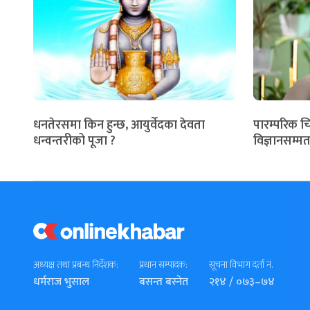
धनतेरसमा किन हुन्छ, आयुर्वेदका देवता
पारम्परिक च
धन्वन्तरीको पूजा ?
विज्ञानसम्मत
अध्यक्ष तथा प्रबन्ध निर्देशक:
प्रधान सम्पादक:
सूचना विभाग दर्ता नं.
धर्मराज भुसाल
बसन्त बस्नेत
२१४ / ०७३–७४