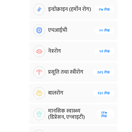
इन्डोक्राइन (हर्मोन रोग)
१७ लेख
एचआईभी
२० लेख
नेत्ररोग
५१ लेख
प्रसूति तथा स्त्रीरोग
३४६ लेख
बालरोग
१३२ लेख
मानसिक स्वास्थ्य
२१७
(डिप्रेसन, एन्जाइटी)
लेख