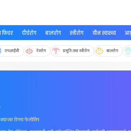
्थ फिचर
दीर्घरोग
बालरोग
स्त्रीरोग
यौन स्वास्थ्य
आयु
एचआईभी
नेत्ररोग
प्रसूति तथा स्त्रीरोग
बालरोग
२
ी क्यान्सर रोगमा फेलोसिप