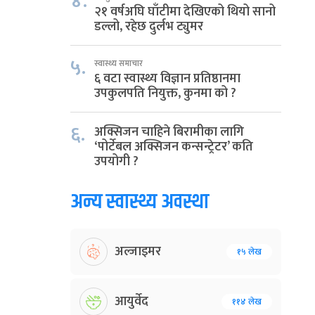
४.
२१ वर्षअघि घाँटीमा देखिएको थियो सानो
डल्लो, रहेछ दुर्लभ ट्युमर
५.
स्वास्थ्य समाचार
६ वटा स्वास्थ्य विज्ञान प्रतिष्ठानमा
उपकुलपति नियुक्त, कुनमा को ?
६.
अक्सिजन चाहिने बिरामीका लागि
‘पोर्टेबल अक्सिजन कन्सन्ट्रेटर’ कति
उपयोगी ?
अन्य स्वास्थ्य अवस्था
अल्जाइमर
१५ लेख
आयुर्वेद
११४ लेख