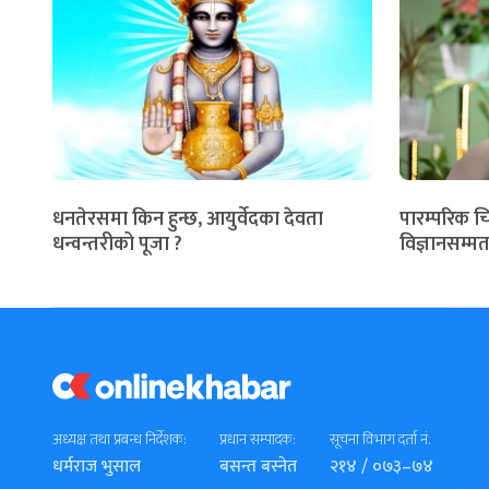
धनतेरसमा किन हुन्छ, आयुर्वेदका देवता
पारम्परिक च
धन्वन्तरीको पूजा ?
विज्ञानसम्मत
अध्यक्ष तथा प्रबन्ध निर्देशक:
प्रधान सम्पादक:
सूचना विभाग दर्ता नं.
धर्मराज भुसाल
बसन्त बस्नेत
२१४ / ०७३–७४