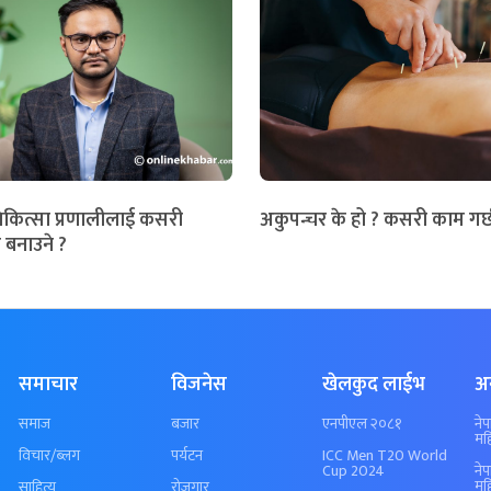
िकित्सा प्रणालीलाई कसरी
अकुपन्चर के हो ? कसरी काम गर्
 बनाउने ?
समाचार
विजनेस
खेलकुद लाईभ
अ
समाज
बजार
एनपीएल २०८१
ने
मह
विचार/ब्लग
पर्यटन
ICC Men T20 World
Cup 2024
ने
मह
साहित्य
रोजगार