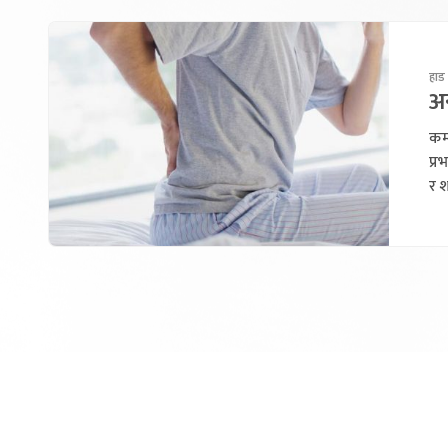
हाड 
अन
कम्
प्
र 