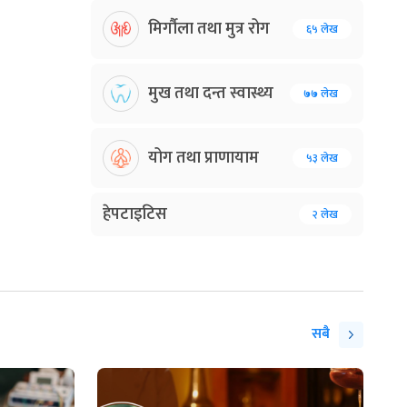
मिर्गौला तथा मुत्र रोग
६५ लेख
मुख तथा दन्त स्वास्थ्य
७७ लेख
योग तथा प्राणायाम
५३ लेख
हेपटाइटिस
२ लेख
सबै