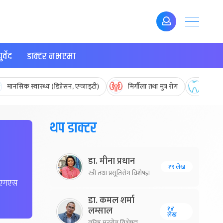
र्वेद
डाक्टर नभएमा
मानसिक स्वास्थ्य (डिप्रेसन, एन्जाइटी)
मिर्गौला तथा मुत्र रोग
मुख तथ
थप डाक्टर
डा. मीना प्रधान
१९ लेख
स्त्री तथा प्रसूतिरोग विशेषज्ञ
, एमएस
डा. कमल शर्मा
१४
लम्साल
लेख
वरिष्ठ मुटुरोग विशेषज्ञ