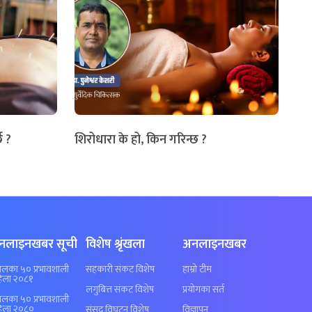
छ ?
शिरोधारा के हो, किन गरिन्छ ?
नलाइनखबर सूची
विशेष श्रृंखला
अनलाइनखबर
पालका ५० प्रभावशाली
सहकारी संकट विशेष
हाम्रो टीम
िला २०८१
लगुबित्त संकट विशेष
प्रयोगका सर्त
पालका ५० प्रभावशाली
िला २०८०
संसद विघटन विशेष
विज्ञापन