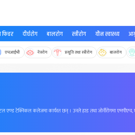
्थ फिचर
दीर्घरोग
बालरोग
स्त्रीरोग
यौन स्वास्थ्य
आयु
एचआईभी
नेत्ररोग
प्रसूति तथा स्त्रीरोग
बालरोग
्पिटल एण्ड टेक्निकल कलेजमा कार्यरत छन् । उनले हाड तथा जोर्नीरोगमा एमपीएच