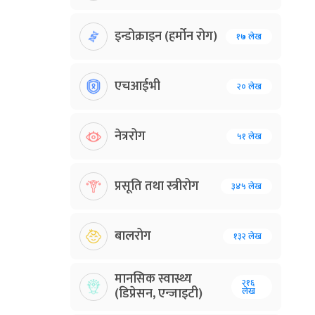
इन्डोक्राइन (हर्मोन रोग)
१७ लेख
एचआईभी
२० लेख
नेत्ररोग
५१ लेख
प्रसूति तथा स्त्रीरोग
३४५ लेख
बालरोग
१३२ लेख
मानसिक स्वास्थ्य
२१६
(डिप्रेसन, एन्जाइटी)
लेख