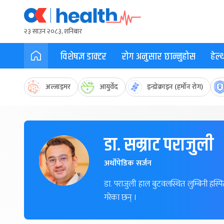
२३ साउन २०८३, शनिबार
विशेषज्ञ डाक्टर
रोग अनुसार छान्नुहोस
हेल
अल्जाइमर
आयुर्वेद
इन्डोक्राइन (हर्मोन रोग)
डा. सम्राट पराजुली
अर्थोपेडिक सर्जन
डा. पराजुली हाल बुटवलस्थित लुम्बिनी हस
गरेका छन् ।