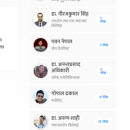
डा. नीरजकुमार सिंह
२
रक्तरोग तथा रक्त क्यान्सर
लेख
विशेषज्ञ
ला
पवन नेपाल
२ लेख
क्छ
योग थेरापिस्ट
डा. अनन्तप्रसाद
२
अधिकारी
लेख
वरिष्ठ मनोचिकित्सक
गोपाल ढकाल
४ लेख
मनोविद्
डा. अरुण शाही
२१ लेख
क्यान्सररोग विशेषज्ञ