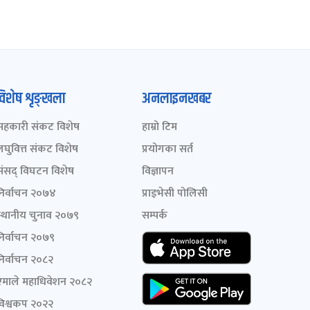
विशेष शृङ्खला
अनलाइनखबर
सहकारी संकट विशेष
हाम्रो टिम
लघुवित्त संकट विशेष
प्रयोगका सर्त
संसद् विघटन विशेष
विज्ञापन
निर्वाचन २०७४
प्राइभेसी पोलिसी
स्थानीय चुनाव २०७९
सम्पर्क
निर्वाचन २०७९
निर्वाचन २०८२
एमाले महाधिवेशन २०८२
विश्वकप २०२२