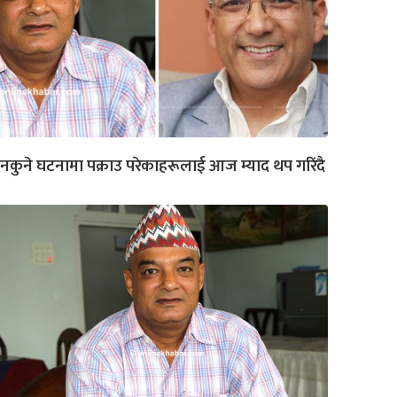
नकुने घटनामा पक्राउ परेकाहरूलाई आज म्याद थप गरिंदै