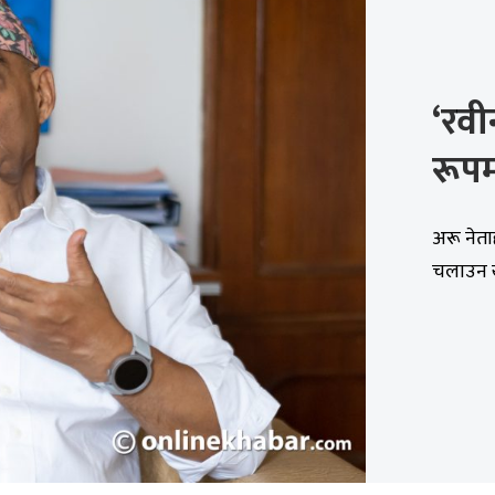
‘रवीन
रूपमा
अरू नेता
चलाउन ख