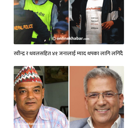
रवीन्द्र र धवलसहित ४१ जनालाई म्याद थपका लागि लगिँदै