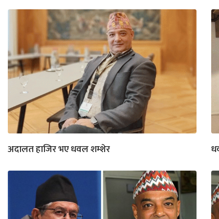
अदालत हाजिर भए धवल शम्शेर
ध