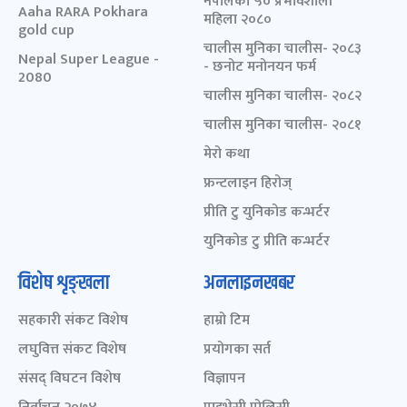
नेपालका ५० प्रभावशाली
Aaha RARA Pokhara
महिला २०८०
gold cup
चालीस मुनिका चालीस- २०८३
Nepal Super League -
- छनोट मनोनयन फर्म
2080
चालीस मुनिका चालीस- २०८२
चालीस मुनिका चालीस- २०८१
मेरो कथा
फ्रन्टलाइन हिरोज्
प्रीति टु युनिकोड कन्भर्टर
युनिकोड टु प्रीति कन्भर्टर
विशेष शृङ्खला
अनलाइनखबर
सहकारी संकट विशेष
हाम्रो टिम
लघुवित्त संकट विशेष
प्रयोगका सर्त
संसद् विघटन विशेष
विज्ञापन