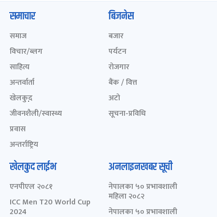
समाचार
बिजनेस
समाज
बजार
विचार/ब्लग
पर्यटन
साहित्य
रोजगार
अन्तर्वार्ता
बैंक / वित्त
खेलकुद़़
अटो
जीवनशैली/स्वास्थ्य
सूचना-प्रविधि
प्रवास
अन्तर्राष्ट्रिय
खेलकुद लाईभ
अनलाइनखबर सूची
एनपीएल २०८१
नेपालका ५० प्रभावशाली
महिला २०८२
ICC Men T20 World Cup
2024
नेपालका ५० प्रभावशाली