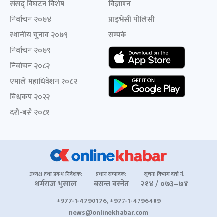
संसद् विघटन विशेष
विज्ञापन
निर्वाचन २०७४
प्राइभेसी पोलिसी
स्थानीय चुनाव २०७९
सम्पर्क
निर्वाचन २०७९
निर्वाचन २०८२
एमाले महाधिवेशन २०८२
विश्वकप २०२२
दशैं-बसैं २०८१
अध्यक्ष तथा प्रबन्ध निर्देशक:
प्रधान सम्पादक:
सूचना विभाग दर्ता नं.
धर्मराज भुसाल
बसन्त बस्नेत
२१४ / ०७३–७४
+977-1-4790176, +977-1-4796489
news@onlinekhabar.com