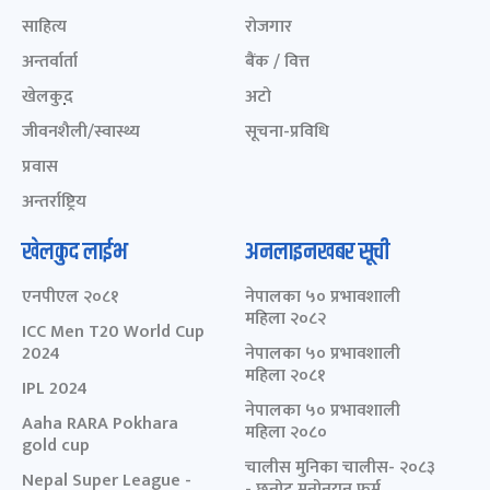
साहित्य
रोजगार
अन्तर्वार्ता
बैंक / वित्त
खेलकुद़़
अटो
जीवनशैली/स्वास्थ्य
सूचना-प्रविधि
प्रवास
अन्तर्राष्ट्रिय
खेलकुद लाईभ
अनलाइनखबर सूची
एनपीएल २०८१
नेपालका ५० प्रभावशाली
महिला २०८२
ICC Men T20 World Cup
2024
नेपालका ५० प्रभावशाली
महिला २०८१
IPL 2024
नेपालका ५० प्रभावशाली
Aaha RARA Pokhara
महिला २०८०
gold cup
चालीस मुनिका चालीस- २०८३
Nepal Super League -
- छनोट मनोनयन फर्म