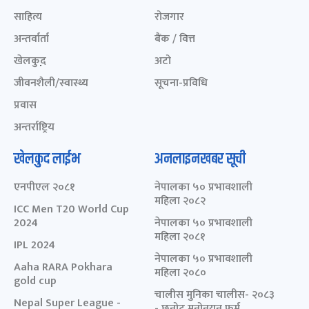
साहित्य
रोजगार
अन्तर्वार्ता
बैंक / वित्त
खेलकुद़़
अटो
जीवनशैली/स्वास्थ्य
सूचना-प्रविधि
प्रवास
अन्तर्राष्ट्रिय
खेलकुद लाईभ
अनलाइनखबर सूची
एनपीएल २०८१
नेपालका ५० प्रभावशाली
महिला २०८२
ICC Men T20 World Cup
2024
नेपालका ५० प्रभावशाली
महिला २०८१
IPL 2024
नेपालका ५० प्रभावशाली
Aaha RARA Pokhara
महिला २०८०
gold cup
चालीस मुनिका चालीस- २०८३
Nepal Super League -
- छनोट मनोनयन फर्म