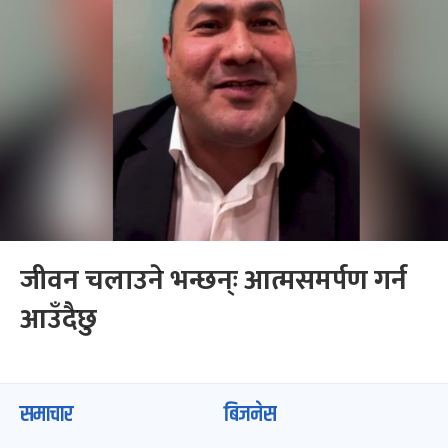
जीवन चलाउने भन्छन्ः आत्मसमर्पण गर्न
आउँदैछु
समाचार
बिजनेस