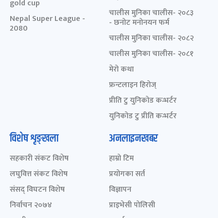
gold cup
चालीस मुनिका चालीस- २०८३
Nepal Super League -
- छनोट मनोनयन फर्म
2080
चालीस मुनिका चालीस- २०८२
चालीस मुनिका चालीस- २०८१
मेरो कथा
फ्रन्टलाइन हिरोज्
प्रीति टु युनिकोड कन्भर्टर
युनिकोड टु प्रीति कन्भर्टर
विशेष शृङ्खला
अनलाइनखबर
सहकारी संकट विशेष
हाम्रो टिम
लघुवित्त संकट विशेष
प्रयोगका सर्त
संसद् विघटन विशेष
विज्ञापन
निर्वाचन २०७४
प्राइभेसी पोलिसी