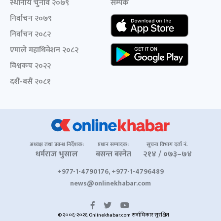
स्थानीय चुनाव २०७९
सम्पर्क
निर्वाचन २०७९
निर्वाचन २०८२
एमाले महाधिवेशन २०८२
विश्वकप २०२२
दशैं-बसैं २०८१
अध्यक्ष तथा प्रबन्ध निर्देशक:
प्रधान सम्पादक:
सूचना विभाग दर्ता नं.
धर्मराज भुसाल
बसन्त बस्नेत
२१४ / ०७३–७४
+977-1-4790176, +977-1-4796489
news@onlinekhabar.com
© २००६-२०२६ Onlinekhabar.com सर्वाधिकार सुरक्षित