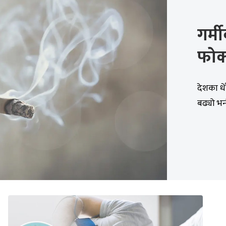
गर्म
फोक्
देशका धेर
बढ्यो भन्