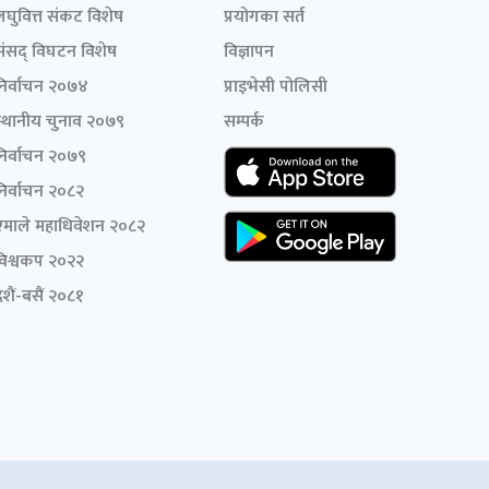
लघुवित्त संकट विशेष
प्रयोगका सर्त
संसद् विघटन विशेष
विज्ञापन
निर्वाचन २०७४
प्राइभेसी पोलिसी
स्थानीय चुनाव २०७९
सम्पर्क
निर्वाचन २०७९
निर्वाचन २०८२
एमाले महाधिवेशन २०८२
विश्वकप २०२२
शैं-बसैं २०८१