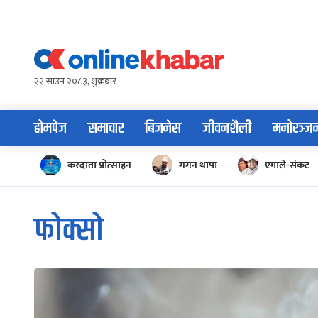
Skip
to
content
२२ साउन २०८३, शुक्रबार
होमपेज
समाचार
बिजनेस
जीवनशैली
मनोरञ्ज
करदाता प्रोत्साहन
गगन थापा
एमाले-संकट
फोक्सो