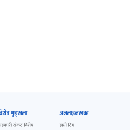
विशेष शृङ्खला
अनलाइनखबर
सहकारी संकट विशेष
हाम्रो टिम