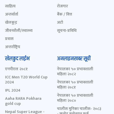
साहित्य
रोजगार
अन्तर्वार्ता
बैंक / वित्त
खेलकुद़़
अटो
जीवनशैली/स्वास्थ्य
सूचना-प्रविधि
प्रवास
अन्तर्राष्ट्रिय
खेलकुद लाईभ
अनलाइनखबर सूची
एनपीएल २०८१
नेपालका ५० प्रभावशाली
महिला २०८२
ICC Men T20 World Cup
2024
नेपालका ५० प्रभावशाली
महिला २०८१
IPL 2024
नेपालका ५० प्रभावशाली
Aaha RARA Pokhara
महिला २०८०
gold cup
चालीस मुनिका चालीस- २०८३
Nepal Super League -
- छनोट मनोनयन फर्म