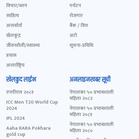
विचार/ब्लग
पर्यटन
साहित्य
रोजगार
अन्तर्वार्ता
बैंक / वित्त
खेलकुद़़
अटो
जीवनशैली/स्वास्थ्य
सूचना-प्रविधि
प्रवास
अन्तर्राष्ट्रिय
खेलकुद लाईभ
अनलाइनखबर सूची
एनपीएल २०८१
नेपालका ५० प्रभावशाली
महिला २०८२
ICC Men T20 World Cup
2024
नेपालका ५० प्रभावशाली
महिला २०८१
IPL 2024
नेपालका ५० प्रभावशाली
Aaha RARA Pokhara
महिला २०८०
gold cup