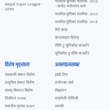
चालीस मुनिका चालीस- २०८३
Nepal Super League -
- छनोट मनोनयन फर्म
2080
चालीस मुनिका चालीस- २०८२
चालीस मुनिका चालीस- २०८१
मेरो कथा
फ्रन्टलाइन हिरोज्
प्रीति टु युनिकोड कन्भर्टर
युनिकोड टु प्रीति कन्भर्टर
विशेष शृङ्खला
अनलाइनखबर
सहकारी संकट विशेष
हाम्रो टिम
लघुवित्त संकट विशेष
प्रयोगका सर्त
संसद् विघटन विशेष
विज्ञापन
निर्वाचन २०७४
प्राइभेसी पोलिसी
स्थानीय चुनाव २०७९
सम्पर्क