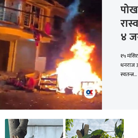
पोख
रास
४ ज
१५ मंसि
धनराज आच
स्वतन्त्र...