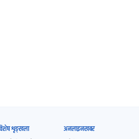
विशेष शृङ्खला
अनलाइनखबर