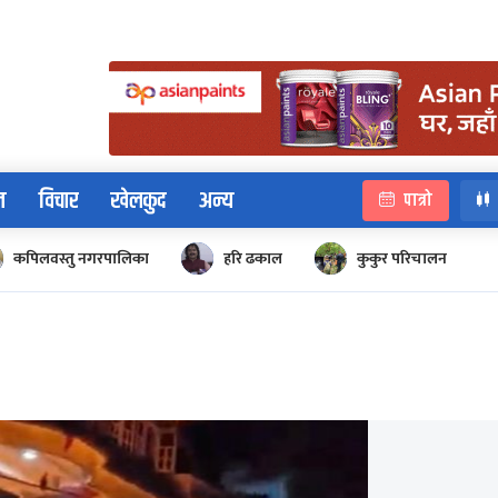
न
विचार
खेलकुद
अन्य
पात्रो
कपिलवस्तु नगरपालिका
हरि ढकाल
कुकुर परिचालन