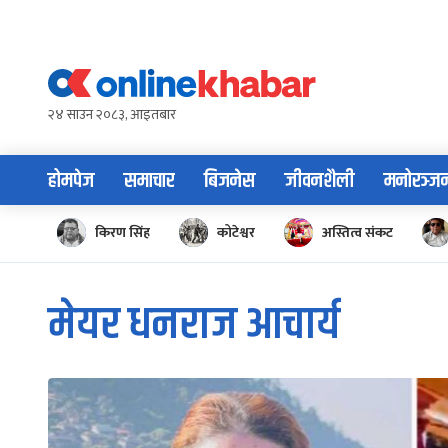
Skip
to
content
२४ साउन २०८३, आइतबार
होमपेज
समाचार
बिजनेस
जीवनशैली
मनोरञ्ज
किरण सिंह
कोटेश्वर
अस्तित्व संकट
मेयर धनराज आचार्य