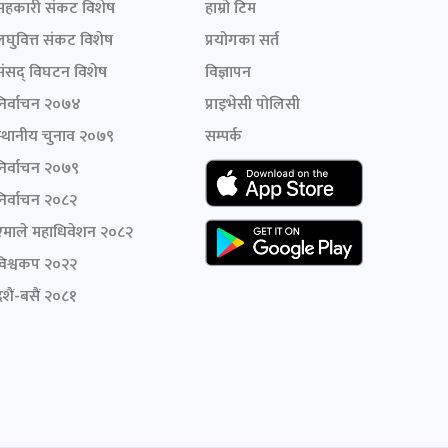
सहकारी संकट विशेष
हाम्रो टिम
लघुवित्त संकट विशेष
प्रयोगका सर्त
संसद् विघटन विशेष
विज्ञापन
निर्वाचन २०७४
प्राइभेसी पोलिसी
स्थानीय चुनाव २०७९
सम्पर्क
निर्वाचन २०७९
निर्वाचन २०८२
एमाले महाधिवेशन २०८२
विश्वकप २०२२
शैं-बसैं २०८१