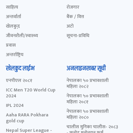
साहित्य
रोजगार
अन्तर्वार्ता
बैंक / वित्त
खेलकुद़़
अटो
जीवनशैली/स्वास्थ्य
सूचना-प्रविधि
प्रवास
अन्तर्राष्ट्रिय
खेलकुद लाईभ
अनलाइनखबर सूची
एनपीएल २०८१
नेपालका ५० प्रभावशाली
महिला २०८२
ICC Men T20 World Cup
2024
नेपालका ५० प्रभावशाली
महिला २०८१
IPL 2024
नेपालका ५० प्रभावशाली
Aaha RARA Pokhara
महिला २०८०
gold cup
चालीस मुनिका चालीस- २०८३
Nepal Super League -
- छनोट मनोनयन फर्म