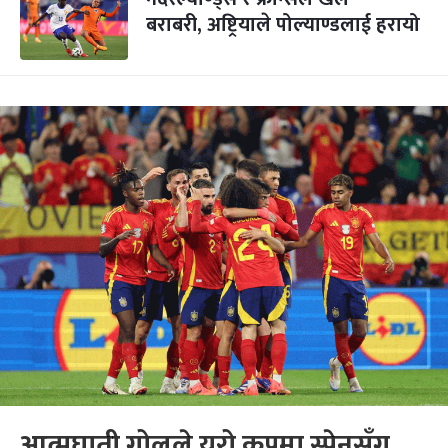
बराबरी, अष्ट्रियाले पोल्याण्डलाई हरायो
आत्मघाती गोलले युरो कपमा स्पेनसँग