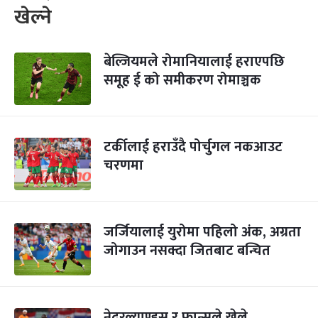
खेल्ने
बेल्जियमले रोमानियालाई हराएपछि
समूह ई को समीकरण रोमाञ्चक
टर्कीलाई हराउँदै पोर्चुगल नकआउट
चरणमा
जर्जियालाई युरोमा पहिलो अंक, अग्रता
जोगाउन नसक्दा जितबाट बन्चित
नेदरल्याण्ड्स र फ्रान्सले खेले