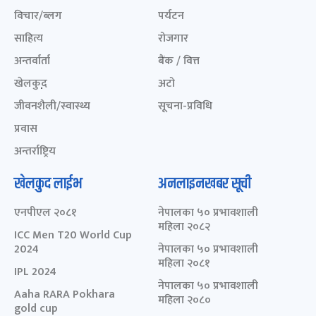
विचार/ब्लग
पर्यटन
साहित्य
रोजगार
अन्तर्वार्ता
बैंक / वित्त
खेलकुद़़
अटो
जीवनशैली/स्वास्थ्य
सूचना-प्रविधि
प्रवास
अन्तर्राष्ट्रिय
खेलकुद लाईभ
अनलाइनखबर सूची
एनपीएल २०८१
नेपालका ५० प्रभावशाली
महिला २०८२
ICC Men T20 World Cup
2024
नेपालका ५० प्रभावशाली
महिला २०८१
IPL 2024
नेपालका ५० प्रभावशाली
Aaha RARA Pokhara
महिला २०८०
gold cup