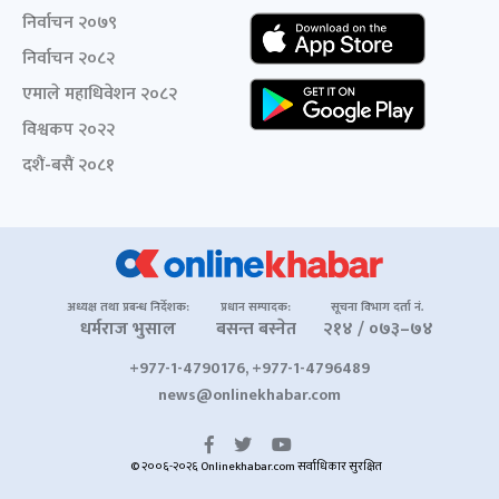
निर्वाचन २०७९
निर्वाचन २०८२
एमाले महाधिवेशन २०८२
विश्वकप २०२२
दशैं-बसैं २०८१
अध्यक्ष तथा प्रबन्ध निर्देशक:
प्रधान सम्पादक:
सूचना विभाग दर्ता नं.
धर्मराज भुसाल
बसन्त बस्नेत
२१४ / ०७३–७४
+977-1-4790176, +977-1-4796489
news@onlinekhabar.com
© २००६-२०२६ Onlinekhabar.com सर्वाधिकार सुरक्षित