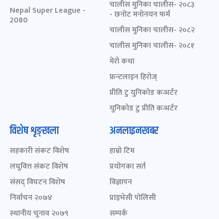
चालीस मुनिका चालीस- २०८३
Nepal Super League -
- छनोट मनोनयन फर्म
2080
चालीस मुनिका चालीस- २०८२
चालीस मुनिका चालीस- २०८१
मेरो कथा
फ्रन्टलाइन हिरोज्
प्रीति टु युनिकोड कन्भर्टर
युनिकोड टु प्रीति कन्भर्टर
विशेष शृङ्खला
अनलाइनखबर
सहकारी संकट विशेष
हाम्रो टिम
लघुवित्त संकट विशेष
प्रयोगका सर्त
संसद् विघटन विशेष
विज्ञापन
निर्वाचन २०७४
प्राइभेसी पोलिसी
स्थानीय चुनाव २०७९
सम्पर्क