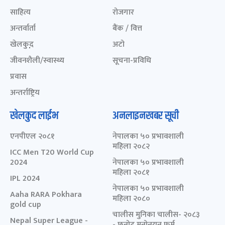
साहित्य
रोजगार
अन्तर्वार्ता
बैंक / वित्त
खेलकुद़़
अटो
जीवनशैली/स्वास्थ्य
सूचना-प्रविधि
प्रवास
अन्तर्राष्ट्रिय
खेलकुद लाईभ
अनलाइनखबर सूची
एनपीएल २०८१
नेपालका ५० प्रभावशाली
महिला २०८२
ICC Men T20 World Cup
2024
नेपालका ५० प्रभावशाली
महिला २०८१
IPL 2024
नेपालका ५० प्रभावशाली
Aaha RARA Pokhara
महिला २०८०
gold cup
चालीस मुनिका चालीस- २०८३
Nepal Super League -
- छनोट मनोनयन फर्म