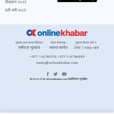
विश्वकप २०२२
दशैं-बसैं २०८१
अध्यक्ष तथा प्रबन्ध निर्देशक:
प्रधान सम्पादक:
सूचना विभाग दर्ता नं.
धर्मराज भुसाल
बसन्त बस्नेत
२१४ / ०७३–७४
+977-1-4790176, +977-1-4796489
news@onlinekhabar.com
© २००६-२०२६ Onlinekhabar.com सर्वाधिकार सुरक्षित