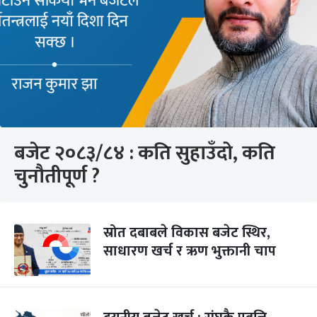
बजेट २०८३/८४ : कति सुहाउँदो, कति
चुनौतीपूर्ण ?
स्रोत दबाबले विकास बजेट स्थिर,
साधारण खर्च र ऋण भुक्तानी चाप