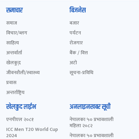
समाचार
बिजनेस
समाज
बजार
विचार/ब्लग
पर्यटन
साहित्य
रोजगार
अन्तर्वार्ता
बैंक / वित्त
खेलकुद़़
अटो
जीवनशैली/स्वास्थ्य
सूचना-प्रविधि
प्रवास
अन्तर्राष्ट्रिय
खेलकुद लाईभ
अनलाइनखबर सूची
एनपीएल २०८१
नेपालका ५० प्रभावशाली
महिला २०८२
ICC Men T20 World Cup
2024
नेपालका ५० प्रभावशाली