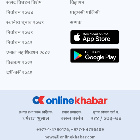
संसद् विघटन विशेष
विज्ञापन
निर्वाचन २०७४
प्राइभेसी पोलिसी
स्थानीय चुनाव २०७९
सम्पर्क
निर्वाचन २०७९
निर्वाचन २०८२
एमाले महाधिवेशन २०८२
विश्वकप २०२२
दशैं-बसैं २०८१
अध्यक्ष तथा प्रबन्ध निर्देशक:
प्रधान सम्पादक:
सूचना विभाग दर्ता नं.
धर्मराज भुसाल
बसन्त बस्नेत
२१४ / ०७३–७४
+977-1-4790176, +977-1-4796489
news@onlinekhabar.com