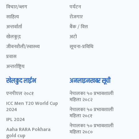
विचार/ब्लग
पर्यटन
साहित्य
रोजगार
अन्तर्वार्ता
बैंक / वित्त
खेलकुद़़
अटो
जीवनशैली/स्वास्थ्य
सूचना-प्रविधि
प्रवास
अन्तर्राष्ट्रिय
खेलकुद लाईभ
अनलाइनखबर सूची
एनपीएल २०८१
नेपालका ५० प्रभावशाली
महिला २०८२
ICC Men T20 World Cup
2024
नेपालका ५० प्रभावशाली
महिला २०८१
IPL 2024
नेपालका ५० प्रभावशाली
Aaha RARA Pokhara
महिला २०८०
gold cup