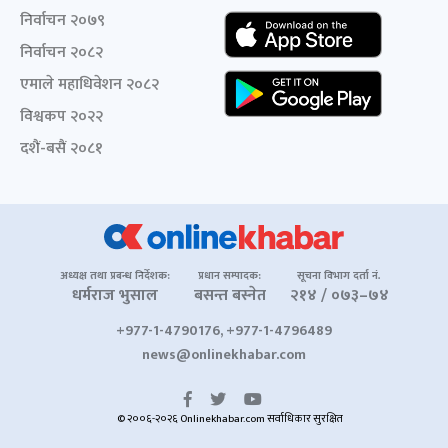
निर्वाचन २०७९
निर्वाचन २०८२
एमाले महाधिवेशन २०८२
विश्वकप २०२२
दशैं-बसैं २०८१
अध्यक्ष तथा प्रबन्ध निर्देशक:
प्रधान सम्पादक:
सूचना विभाग दर्ता नं.
धर्मराज भुसाल
बसन्त बस्नेत
२१४ / ०७३–७४
+977-1-4790176, +977-1-4796489
news@onlinekhabar.com
© २००६-२०२६ Onlinekhabar.com सर्वाधिकार सुरक्षित