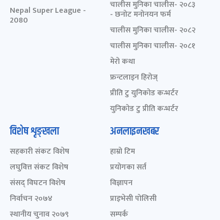
चालीस मुनिका चालीस- २०८३
Nepal Super League -
- छनोट मनोनयन फर्म
2080
चालीस मुनिका चालीस- २०८२
चालीस मुनिका चालीस- २०८१
मेरो कथा
फ्रन्टलाइन हिरोज्
प्रीति टु युनिकोड कन्भर्टर
युनिकोड टु प्रीति कन्भर्टर
विशेष शृङ्खला
अनलाइनखबर
सहकारी संकट विशेष
हाम्रो टिम
लघुवित्त संकट विशेष
प्रयोगका सर्त
संसद् विघटन विशेष
विज्ञापन
निर्वाचन २०७४
प्राइभेसी पोलिसी
स्थानीय चुनाव २०७९
सम्पर्क