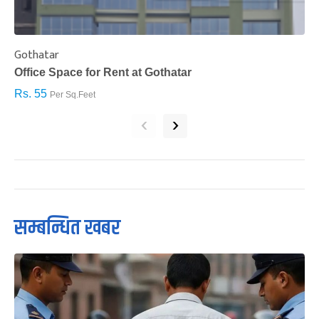
Gothatar
S
Office Space for Rent at Gothatar
H
Rs. 55
R
Per Sq.Feet
‹
›
सम्बन्धित खबर