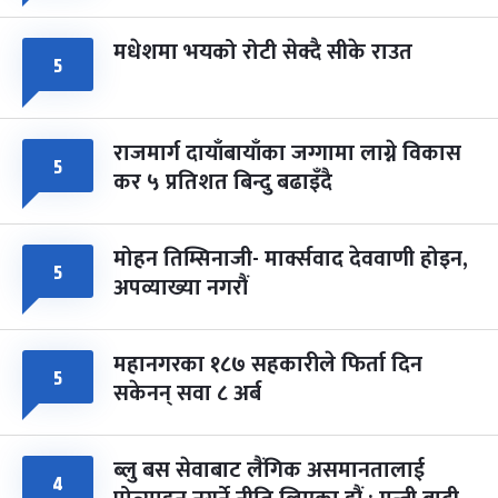
मधेशमा भयको रोटी सेक्दै सीके राउत
५
राजमार्ग दायाँबायाँका जग्गामा लाग्ने विकास
५
कर ५ प्रतिशत बिन्दु बढाइँदै
मोहन तिम्सिनाजी- मार्क्सवाद देववाणी होइन,
५
अपव्याख्या नगरौं
महानगरका १८७ सहकारीले फिर्ता दिन
५
सकेनन् सवा ८ अर्ब
ब्लु बस सेवाबाट लैंगिक असमानतालाई
४