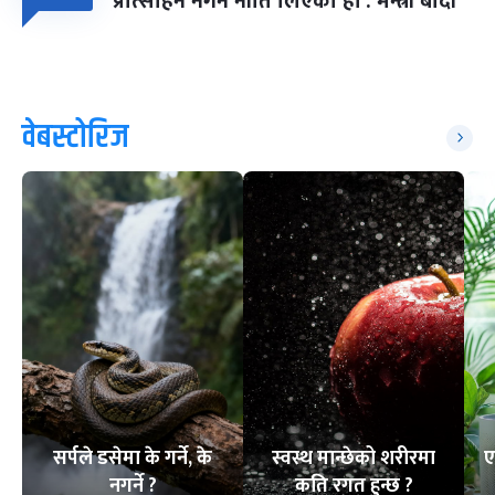
प्रोत्साहन नगर्ने नीति लिएका हौं : मन्त्री बादी
वेबस्टोरिज
सर्पले डसेमा के गर्ने, के
स्वस्थ मान्छेको शरीरमा
ए
नगर्ने ?
कति रगत हुन्छ ?