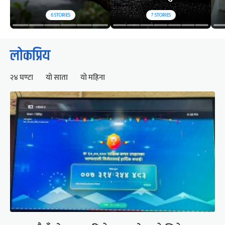
6
STORIES
7
STORIES
लोकप्रिय
२४ घण्टा
यो साता
यो महिना