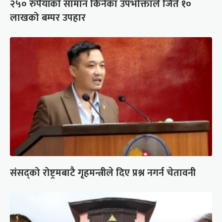
२५० रुपैयाँको सामान किनेका उपभोक्ताले जिते १०
लाखको बम्पर उपहार
संसद्को रोष्ट्रमबाटै गृहमन्त्रीले दिए प्रश्न नगर्न चेतावनी