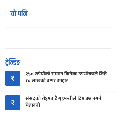
यो पनि
ट्रेन्डिङ
२५० रुपैयाँको सामान किनेका उपभोक्ताले जिते
१
१० लाखको बम्पर उपहार
संसद्को रोष्ट्रमबाटै गृहमन्त्रीले दिए प्रश्न नगर्न
२
चेतावनी