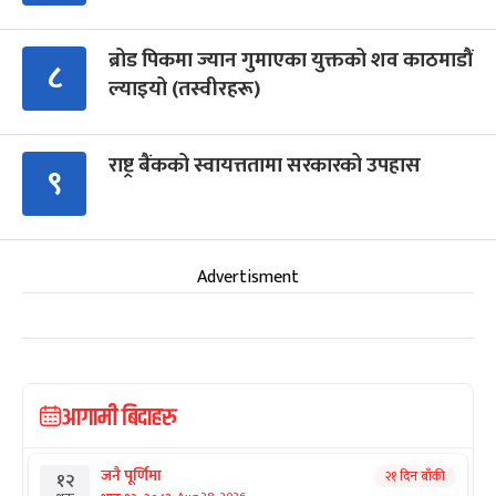
ब्रोड पिकमा ज्यान गुमाएका युक्तको शव काठमाडौं
८
ल्याइयो (तस्वीरहरू)
राष्ट्र बैंकको स्वायत्ततामा सरकारको उपहास
९
Advertisment
आगामी बिदाहरु
जनै पूर्णिमा
२१ दिन बाँकी
१२