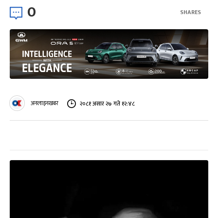
0
SHARES
अनलाइनखबर
२०८१ असार २७ गते १२:४८