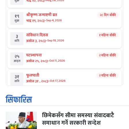
-
भाद्र १२, २०८३
Aug 28, 2026
शुक्र
श्रीकृष्ण जन्माष्टमी व्रत
२८ दिन बाँकी
१९
-
भाद्र १९, २०८३
Sep 4, 2026
शुक्र
संविधान दिवस
१ महिना बाँकी
३
-
असोज ३, २०८३
Sep 19, 2026
शनि
घटस्थापना
२ महिना बाँकी
२५
-
असोज २५, २०८३
Oct 11, 2026
आइत
फूलपाती
२ महिना बाँकी
३१
-
असोज ३१ , २०८३
Oct 17, 2026
शनि
कार्तिक सङ्क्रान्ति
२ महिना बाँकी
१
सिफारिस
-
कार्तिक १, २०८३
Oct 18, 2026
आइत
छिमेकसँग सीमा समस्या संवादबाटै
महानवमी
२ महिना बाँकी
३
-
समाधान गर्ने सरकारी सन्देश
कार्तिक ३, २०८३
Oct 20, 2026
मंगल