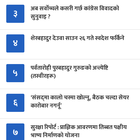
अब सर्वोच्चले कसरी गर्छ कांग्रेस विवादको
३
सुनुवाइ ?
शेरबहादुर देउवा साउन २६ गते स्वदेश फर्किने
४
पर्वतारोही पुरबहादुर गुरुङको अन्त्येष्टि
५
(तस्वीरहरू)
‘संसद्‍मा कालो चस्मा खोल्नू, बैठक चल्दा सेयर
६
कारोबार नगर्नू’
सुरक्षा रिपोर्ट : प्राज्ञिक आवरणमा तिब्बत पक्षीय
७
भाष्य निर्माणको योजना