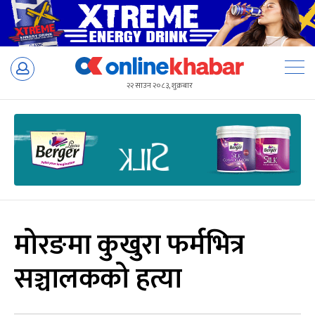
Skip
to
२२ साउन २०८३, शुक्रबार
content
मोरङमा कुखुरा फर्मभित्र
सञ्चालकको हत्या