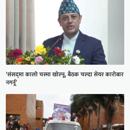
‘संसद्‍मा कालो चस्मा खोल्नू, बैठक चल्दा सेयर कारोबार
नगर्नू’