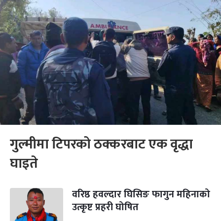
गुल्मीमा टिपरको ठक्करबाट एक वृद्धा
घाइते
वरिष्ठ हवल्दार घिसिङ फागुन महिनाको
उत्कृष्ट प्रहरी घोषित