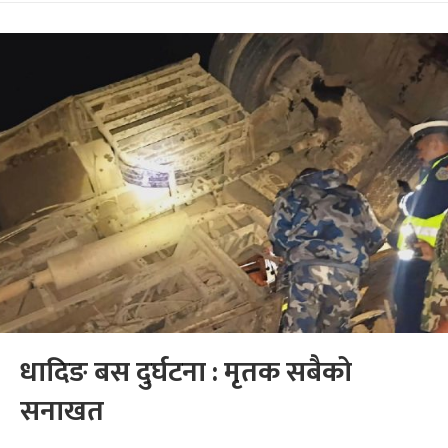
धादिङ बस दुर्घटना : मृतक सबैको
सनाखत