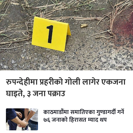
रुपन्देहीमा प्रहरीको गोली लागेर एकजना
घाइते, ३ जना पक्राउ
काठमाडौंमा समातिएका गुण्डागर्दी गर्ने
७६ जनाको हिरासत म्याद थप