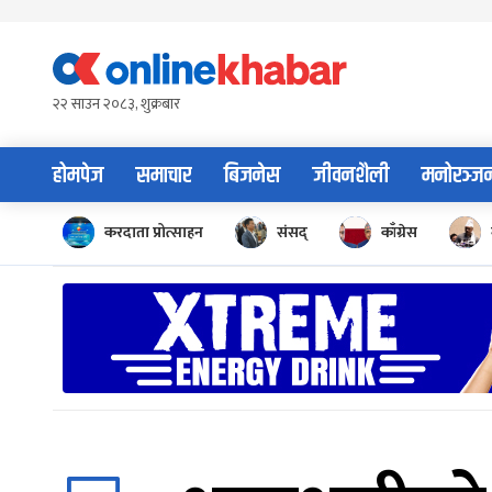
Skip
to
content
२२ साउन २०८३, शुक्रबार
होमपेज
समाचार
बिजनेस
जीवनशैली
मनोरञ्ज
करदाता प्रोत्साहन
संसद्
काँग्रेस