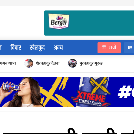
न
विचार
खेलकुद
अन्य
पात्रो
गगन थापा
शेरबहादुर देउवा
पुरबहादुर गुरुङ