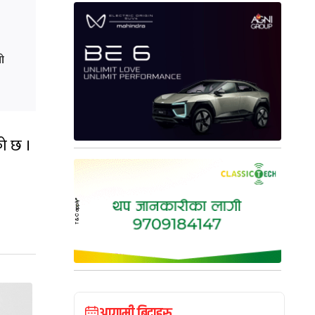
ो
को छ ।
आगामी बिदाहरु