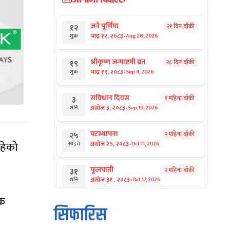
जनै पूर्णिमा
२१ दिन बाँकी
१२
-
भाद्र १२, २०८३
Aug 28, 2026
शुक्र
श्रीकृष्ण जन्माष्टमी व्रत
२८ दिन बाँकी
१९
-
भाद्र १९, २०८३
Sep 4, 2026
शुक्र
संविधान दिवस
१ महिना बाँकी
३
-
असोज ३, २०८३
Sep 19, 2026
शनि
घटस्थापना
२ महिना बाँकी
२५
-
रहेको
असोज २५, २०८३
Oct 11, 2026
आइत
फूलपाती
२ महिना बाँकी
३१
-
असोज ३१ , २०८३
Oct 17, 2026
शनि
िक
कार्तिक सङ्क्रान्ति
२ महिना बाँकी
१
सिफारिस
-
कार्तिक १, २०८३
Oct 18, 2026
आइत