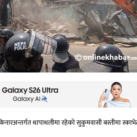
िनारअन्तर्गत थापाथलीमा रहेको सुकुमवासी बस्तीमा स्काभे