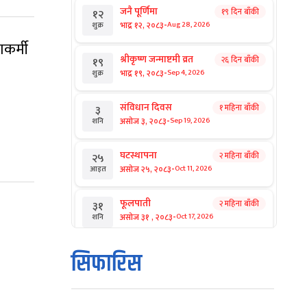
जनै पूर्णिमा
१९ दिन बाँकी
१२
-
भाद्र १२, २०८३
Aug 28, 2026
शुक्र
ाकर्मी
श्रीकृष्ण जन्माष्टमी व्रत
२६ दिन बाँकी
१९
-
भाद्र १९, २०८३
Sep 4, 2026
शुक्र
संविधान दिवस
१ महिना बाँकी
३
-
असोज ३, २०८३
Sep 19, 2026
शनि
घटस्थापना
२ महिना बाँकी
२५
-
असोज २५, २०८३
Oct 11, 2026
आइत
फूलपाती
२ महिना बाँकी
३१
-
असोज ३१ , २०८३
Oct 17, 2026
शनि
कार्तिक सङ्क्रान्ति
२ महिना बाँकी
१
सिफारिस
-
कार्तिक १, २०८३
Oct 18, 2026
आइत
महानवमी
२ महिना बाँकी
३