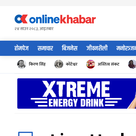
Skip
to
content
२४ साउन २०८३, आइतबार
होमपेज
समाचार
बिजनेस
जीवनशैली
मनोरञ्ज
किरण सिंह
कोटेश्वर
अस्तित्व संकट