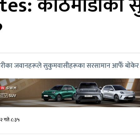
es: काठमाडौंका सु
 ?
प्रहरीका जवानहरूले सुकुमवासीहरूका सरसामान आफैँ बोकेर सु
२ गते ८:३५