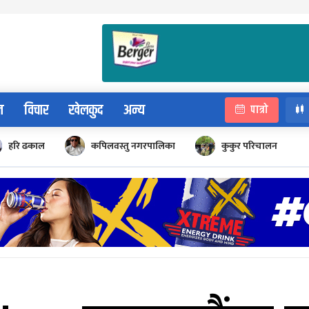
न
विचार
खेलकुद
अन्य
पात्रो
हरि ढकाल
कपिलवस्तु नगरपालिका
कुकुर परिचालन