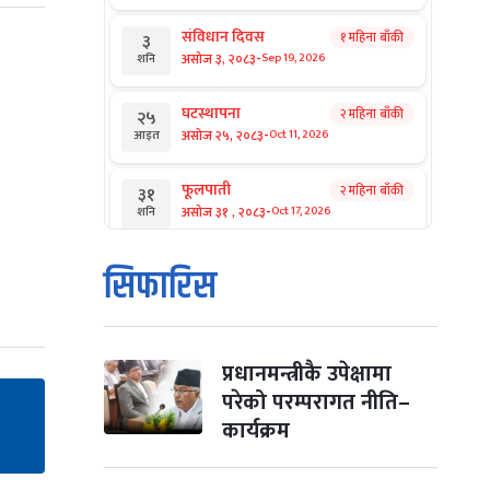
संविधान दिवस
१ महिना बाँकी
३
-
असोज ३, २०८३
Sep 19, 2026
शनि
घटस्थापना
२ महिना बाँकी
२५
-
असोज २५, २०८३
Oct 11, 2026
आइत
फूलपाती
२ महिना बाँकी
३१
-
असोज ३१ , २०८३
Oct 17, 2026
शनि
कार्तिक सङ्क्रान्ति
२ महिना बाँकी
१
सिफारिस
-
कार्तिक १, २०८३
Oct 18, 2026
आइत
महानवमी
२ महिना बाँकी
३
-
कार्तिक ३, २०८३
Oct 20, 2026
मंगल
प्रधानमन्त्रीकै उपेक्षामा
परेको परम्परागत नीति–
विजयादशमी
२ महिना बाँकी
४
कार्यक्रम
-
कार्तिक ४, २०८३
Oct 21, 2026
बुध