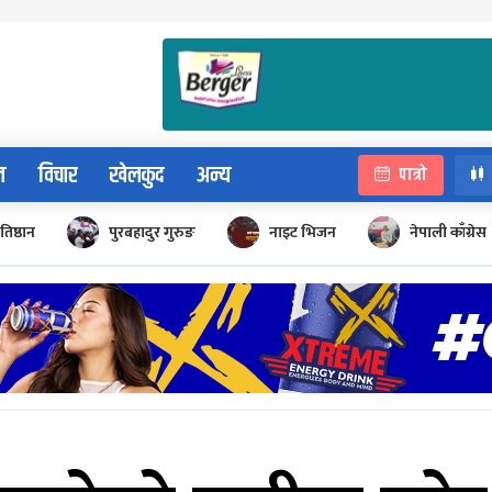
न
विचार
खेलकुद
अन्य
पात्रो
रतिष्ठान
पुरबहादुर गुरुङ
नाइट भिजन
नेपाली काँग्रेस