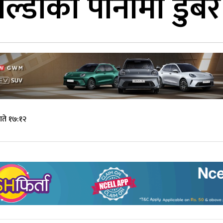
ाल्डोको पानीमा डुबे
ते १७:१२