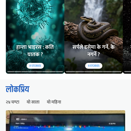
हान्ता भाइरस : कति
सर्पले डसेमा के गर्ने, के
घातक ?
नगर्ने ?
8
STORIES
6
STORIES
लोकप्रिय
२४ घण्टा
यो साता
यो महिना