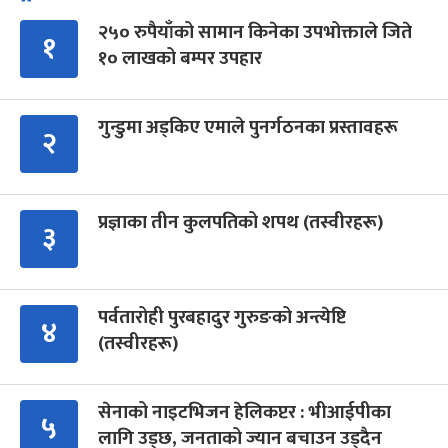
२५० रुपैयाँको सामान किनेका उपभोक्ताले जिते
१
१० लाखको बम्पर उपहार
गुन्डुमा अड्किए एमाले पुनर्गठनका प्रस्तावहरू
२
प्रज्ञाका तीन कुलपतिको शपथ (तस्वीरहरू)
३
पर्वतारोही पुरबहादुर गुरुङको अन्त्येष्टि
४
(तस्वीरहरू)
सेनाको नाइटभिजन हेलिकप्टर : भीआईपीका
५
लागि उड्छ, जनताको ज्यान बचाउन उड्दैन