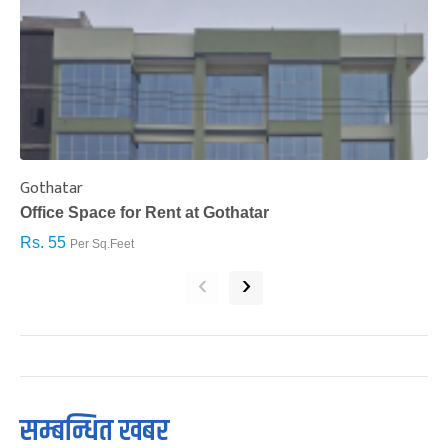
Gothatar
S
Office Space for Rent at Gothatar
H
Rs. 55
R
Per Sq.Feet
‹
›
सम्बन्धित खबर