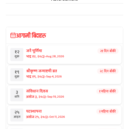
आगामी बिदाहरु
जनै पूर्णिमा
२१ दिन बाँकी
१२
-
भाद्र १२, २०८३
Aug 28, 2026
शुक्र
श्रीकृष्ण जन्माष्टमी व्रत
२८ दिन बाँकी
१९
-
भाद्र १९, २०८३
Sep 4, 2026
शुक्र
संविधान दिवस
१ महिना बाँकी
३
-
असोज ३, २०८३
Sep 19, 2026
शनि
घटस्थापना
२ महिना बाँकी
२५
-
असोज २५, २०८३
Oct 11, 2026
आइत