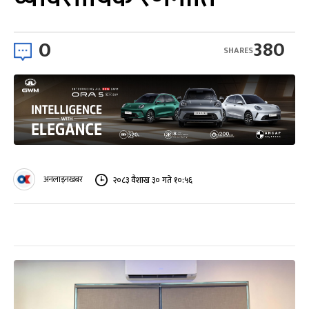
0
380
SHARES
अनलाइनखबर
२०८३ वैशाख ३० गते १०:५६