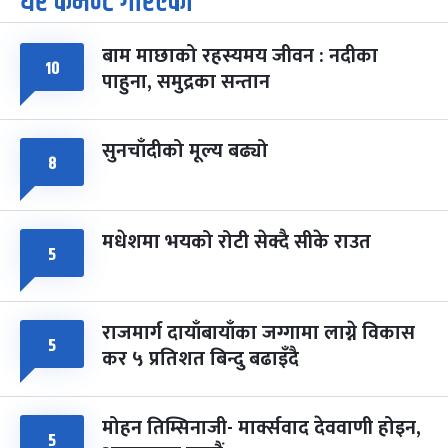
धेरै कमेन्ट गरिएका
-
चैत्र ७, २०८३
Mar 21, 2027
आइत
बाम माछाको रहस्यमय जीवन : नदीका
फागुपूर्णिमा
१०
७ महिना बाँकी
८
पाहुना, समुद्रका सन्तान
-
चैत्र ८, २०८३
Mar 22, 2027
सोम
सुनचाँदीको मूल्य बढ्यो
८
मधेशमा भयको रोटी सेक्दै सीके राउत
५
राजमार्ग दायाँबायाँका जग्गामा लाग्ने विकास
५
कर ५ प्रतिशत बिन्दु बढाइँदै
मोहन तिम्सिनाजी- मार्क्सवाद देववाणी होइन,
५