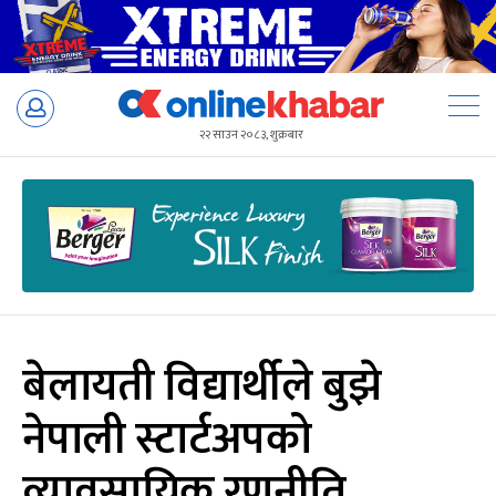
Skip
to
२२ साउन २०८३, शुक्रबार
content
बेलायती विद्यार्थीले बुझे
नेपाली स्टार्टअपको
व्यावसायिक रणनीति