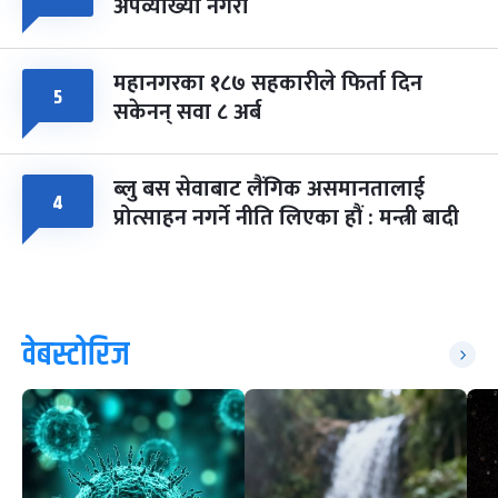
अपव्याख्या नगरौं
महानगरका १८७ सहकारीले फिर्ता दिन
५
सकेनन् सवा ८ अर्ब
ब्लु बस सेवाबाट लैंगिक असमानतालाई
४
प्रोत्साहन नगर्ने नीति लिएका हौं : मन्त्री बादी
वेबस्टोरिज