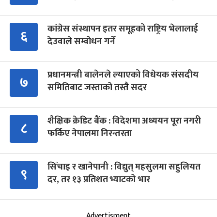
कांग्रेस संस्थापन इतर समूहको राष्ट्रिय भेलालाई
६
देउवाले सम्बोधन गर्ने
प्रधानमन्त्री बालेनले ल्याएको विधेयक संसदीय
७
समितिबाट जस्ताको तस्तै सदर
शैक्षिक क्रेडिट बैंक : विदेशमा अध्ययन पूरा नगरी
८
फर्किए नेपालमा निरन्तरता
सिँचाइ र खानेपानी : विद्युत् महसुलमा सहुलियत
९
दर, तर १३ प्रतिशत भ्याटको भार
Advertisment