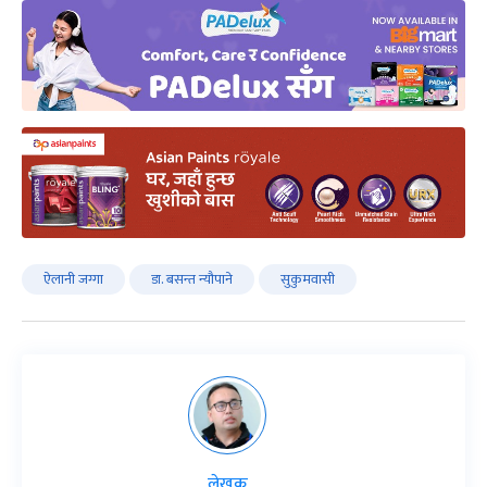
ऐलानी जग्गा
डा. बसन्त न्यौपाने
सुकुमवासी
लेखक