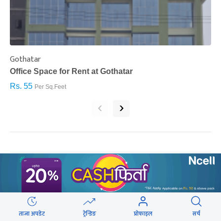
Gothatar
S
Office Space for Rent at Gothatar
H
Rs. 55
R
Per Sq.Feet
‹
›
सम्बन्धित खबर
ताजा अपडेट
ट्रेन्डिङ
प्रोफाइल
सर्च