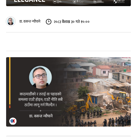
डा. वसन्त न्यौपाने
२०८३ वैशाख ३० गते १०:००