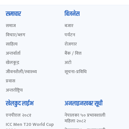
समाचार
बिजनेस
समाज
बजार
विचार/ब्लग
पर्यटन
साहित्य
रोजगार
अन्तर्वार्ता
बैंक / वित्त
खेलकुद़़
अटो
जीवनशैली/स्वास्थ्य
सूचना-प्रविधि
प्रवास
अन्तर्राष्ट्रिय
खेलकुद लाईभ
अनलाइनखबर सूची
एनपीएल २०८१
नेपालका ५० प्रभावशाली
महिला २०८२
ICC Men T20 World Cup