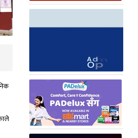
जनिक
काले