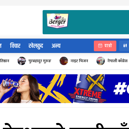
न
विचार
खेलकुद
अन्य
पात्रो
रतिष्ठान
पुरबहादुर गुरुङ
नाइट भिजन
नेपाली काँग्रेस