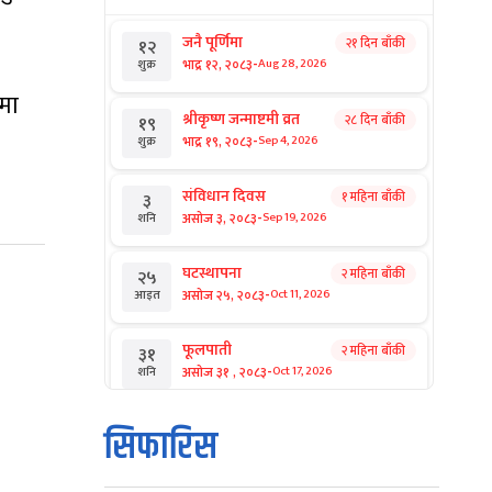
जनै पूर्णिमा
२१ दिन बाँकी
१२
-
भाद्र १२, २०८३
Aug 28, 2026
शुक्र
मा
श्रीकृष्ण जन्माष्टमी व्रत
२८ दिन बाँकी
१९
-
भाद्र १९, २०८३
Sep 4, 2026
शुक्र
संविधान दिवस
१ महिना बाँकी
३
-
असोज ३, २०८३
Sep 19, 2026
शनि
घटस्थापना
२ महिना बाँकी
२५
-
असोज २५, २०८३
Oct 11, 2026
आइत
फूलपाती
२ महिना बाँकी
३१
-
असोज ३१ , २०८३
Oct 17, 2026
शनि
कार्तिक सङ्क्रान्ति
२ महिना बाँकी
१
सिफारिस
-
कार्तिक १, २०८३
Oct 18, 2026
आइत