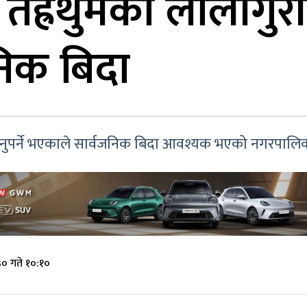
 तेह्रथुमको लालीगु
निक बिदा
खटिनुपर्ने भएकाले सार्वजनिक बिदा आवश्यक भएको नगरपाल
० गते १०:१०