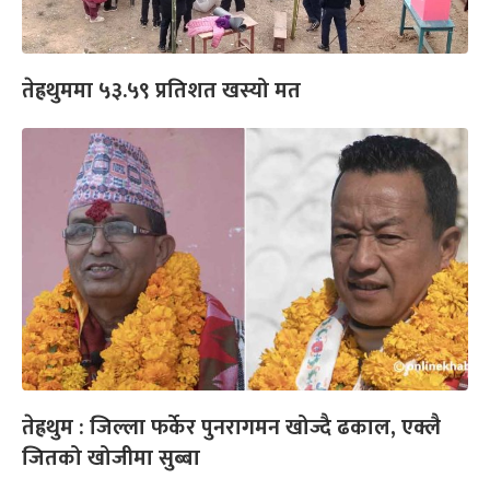
तेह्रथुममा ५३.५९ प्रतिशत खस्यो मत
तेह्रथुम : जिल्ला फर्केर पुनरागमन खोज्दै ढकाल, एक्लै
जितको खोजीमा सुब्बा