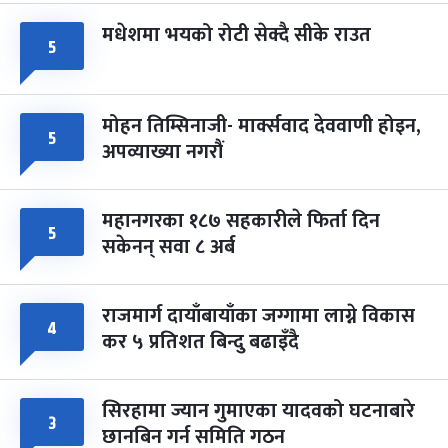
मधेशमा भयको रोटी सेक्दै सीके राउत
५
मोहन तिम्सिनाजी- मार्क्सवाद देववाणी होइन,
५
अपव्याख्या नगरौं
महानगरका १८७ सहकारीले फिर्ता दिन
५
सकेनन् सवा ८ अर्ब
राजमार्ग दायाँबायाँका जग्गामा लाग्ने विकास
४
कर ५ प्रतिशत बिन्दु बढाइँदै
सिरहामा ज्यान गुमाएका यादवको घटनाबारे
३
छानबिन गर्न समिति गठन