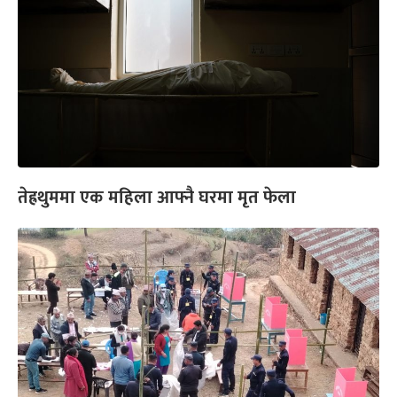
तेह्रथुममा एक महिला आफ्नै घरमा मृत फेला