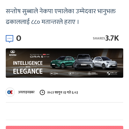
सन्तोष सुब्बाले नेकपा एमालेका उम्मेदवार भानुभक्त
ढकाललाई ८८० मतान्तरले हराए ।
0
3.7K
SHARES
अनलाइनखबर
२०८२ फागुन २३ गते ६:०३