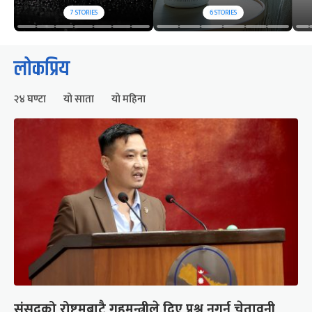
7
STORIES
6
STORIES
लोकप्रिय
२४ घण्टा
यो साता
यो महिना
संसद्को रोष्ट्रमबाटै गृहमन्त्रीले दिए प्रश्न नगर्न चेतावनी