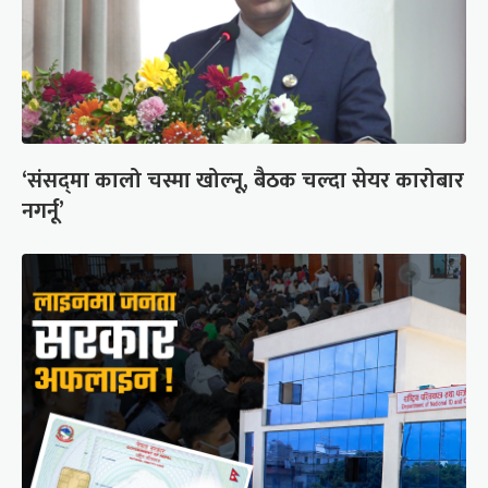
‘संसद्‍मा कालो चस्मा खोल्नू, बैठक चल्दा सेयर कारोबार
नगर्नू’