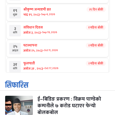
श्रीकृष्ण जन्माष्टमी व्रत
२९ दिन बाँकी
१९
-
भाद्र १९, २०८३
Sep 4, 2026
शुक्र
संविधान दिवस
१ महिना बाँकी
३
-
असोज ३, २०८३
Sep 19, 2026
शनि
घटस्थापना
२ महिना बाँकी
२५
-
असोज २५, २०८३
Oct 11, 2026
आइत
फूलपाती
२ महिना बाँकी
३१
-
असोज ३१ , २०८३
Oct 17, 2026
शनि
कार्तिक सङ्क्रान्ति
२ महिना बाँकी
१
सिफारिस
-
कार्तिक १, २०८३
Oct 18, 2026
आइत
ई–बिडिङ प्रकरण : विक्रम पाण्डेको
महानवमी
२ महिना बाँकी
३
-
कम्पनीले ७ करोड घटाएर फेर्‍यो
कार्तिक ३, २०८३
Oct 20, 2026
मंगल
बोलकबोल