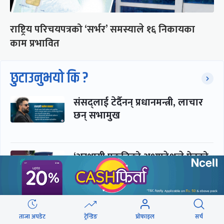
राष्ट्रिय परिचयपत्रको ‘सर्भर’ समस्याले १६ निकायका
काम प्रभावित
छुटाउनुभयो कि ?
संसद्लाई टेर्दैनन् प्रधानमन्त्री, लाचार
छन् सभामुख
‘अस्थायी प्रकृतिको अध्यादेशले ऐनको
व्यवस्था विस्थापित गर्न सक्दैन’
सरकार-प्रसाईं लुकामारी : छिनमै
ताजा अपडेट
ट्रेन्डिङ
प्रोफाइल
सर्च