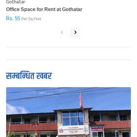
Gothatar
S
Office Space for Rent at Gothatar
H
Rs. 55
R
Per Sq.Feet
‹
›
सम्बन्धित खबर