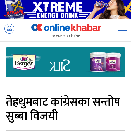
Skip
to
२१ साउन २०८३, बिहीबार
content
तेह्रथुमबाट कांग्रेसका सन्तोष
सुब्बा विजयी