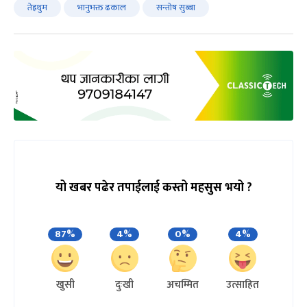
तेह्रथुम
भानुभक्त ढकाल
सन्तोष सुब्बा
यो खबर पढेर तपाईलाई कस्तो महसुस भयो ?
87%
4%
0%
4%
खुसी
दुःखी
अचम्मित
उत्साहित