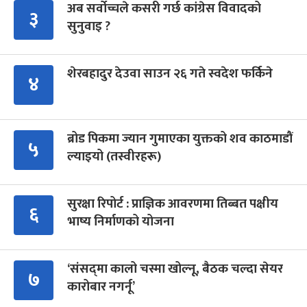
अब सर्वोच्चले कसरी गर्छ कांग्रेस विवादको
३
सुनुवाइ ?
शेरबहादुर देउवा साउन २६ गते स्वदेश फर्किने
४
ब्रोड पिकमा ज्यान गुमाएका युक्तको शव काठमाडौं
५
ल्याइयो (तस्वीरहरू)
सुरक्षा रिपोर्ट : प्राज्ञिक आवरणमा तिब्बत पक्षीय
६
भाष्य निर्माणको योजना
‘संसद्‍मा कालो चस्मा खोल्नू, बैठक चल्दा सेयर
७
कारोबार नगर्नू’