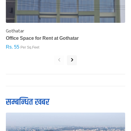
Gothatar
S
Office Space for Rent at Gothatar
H
Rs. 55
R
Per Sq.Feet
‹
›
सम्बन्धित खबर