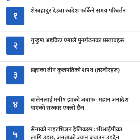
शेरबहादुर देउवा स्वदेश फर्किने समय परिवर्तन
१
गुन्डुमा अड्किए एमाले पुनर्गठनका प्रस्तावहरू
२
प्रज्ञाका तीन कुलपतिको शपथ (तस्वीरहरू)
३
बालेनलाई मनीष झाको जवाफ : महान जनादेश
४
पाएको सरकार एक्लो छैन
सेनाको नाइटभिजन हेलिकप्टर : भीआईपीका
५
लागि उड्छ, जनताको ज्यान बचाउन उड्दैन