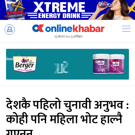
Skip
to
२३ साउन २०८३, शनिबार
content
देशकै पहिलो चुनावी अनुभव :
कोही पनि महिला भोट हाल्नै
गएनन्