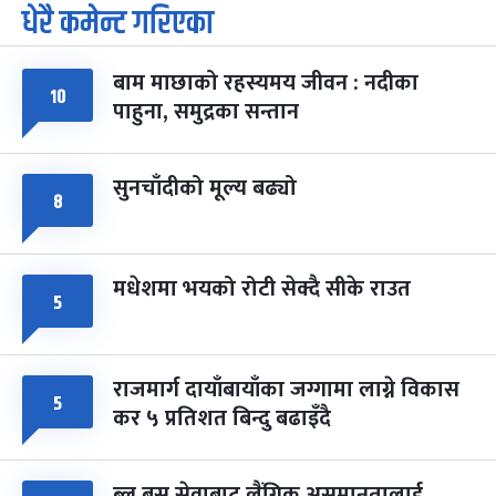
धेरै कमेन्ट गरिएका
पूर्णिमा व्रत
७ महिना बाँकी
७
-
चैत्र ७, २०८३
Mar 21, 2027
आइत
बाम माछाको रहस्यमय जीवन : नदीका
फागुपूर्णिमा
७ महिना बाँकी
८
१०
पाहुना, समुद्रका सन्तान
-
चैत्र ८, २०८३
Mar 22, 2027
सोम
सुनचाँदीको मूल्य बढ्यो
८
मधेशमा भयको रोटी सेक्दै सीके राउत
५
राजमार्ग दायाँबायाँका जग्गामा लाग्ने विकास
५
कर ५ प्रतिशत बिन्दु बढाइँदै
ब्लु बस सेवाबाट लैंगिक असमानतालाई