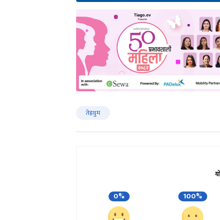
तेह्रथुम
य
0%
100%