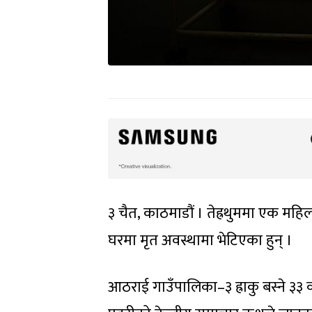
३ चैत, काठमाडौं । तेह्रथुममा एक महि
घरमा मृत अवस्थामा भेटिएका हुन् ।
आठराई गाउँपालिका–३ ह्राकु बस्ने ३३