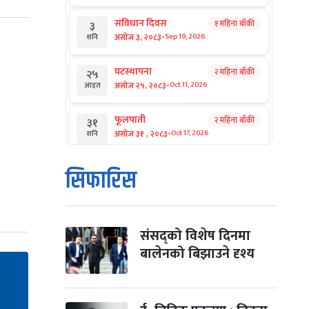
संविधान दिवस
१ महिना बाँकी
३
-
असोज ३, २०८३
Sep 19, 2026
शनि
घटस्थापना
२ महिना बाँकी
२५
-
असोज २५, २०८३
Oct 11, 2026
आइत
फूलपाती
२ महिना बाँकी
३१
-
असोज ३१ , २०८३
Oct 17, 2026
शनि
कार्तिक सङ्क्रान्ति
२ महिना बाँकी
१
सिफारिस
-
कार्तिक १, २०८३
Oct 18, 2026
आइत
महानवमी
२ महिना बाँकी
३
-
कार्तिक ३, २०८३
Oct 20, 2026
मंगल
संसद्को विशेष दिनमा
बालेनको बिझाउने दृश्य
विजयादशमी
२ महिना बाँकी
४
-
कार्तिक ४, २०८३
Oct 21, 2026
बुध