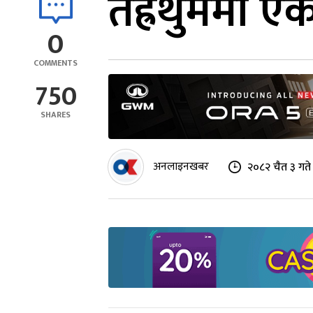
तेह्रथुममा 
0
COMMENTS
750
SHARES
अनलाइनखबर
२०८२ चैत ३ गत