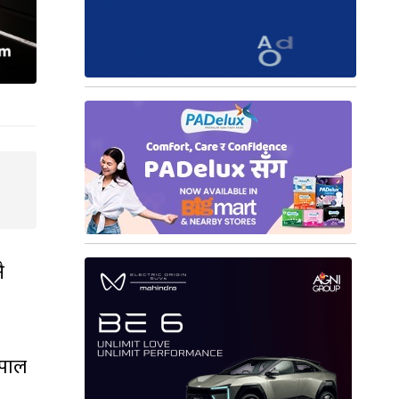
ै
ेपाल