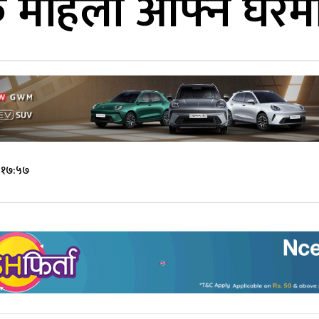
एक महिला आफ्नै घरम
े १७:५७