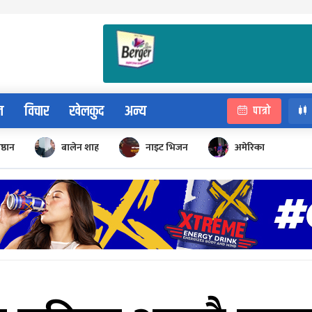
न
विचार
खेलकुद
अन्य
पात्रो
िष्ठान
बालेन शाह
नाइट भिजन
अमेरिका