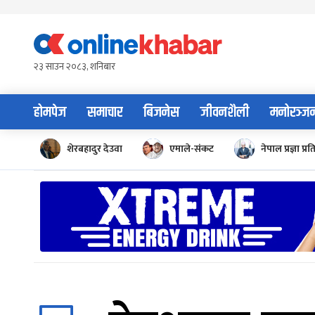
Skip
to
content
२३ साउन २०८३, शनिबार
होमपेज
समाचार
बिजनेस
जीवनशैली
मनोरञ्ज
शेरबहादुर देउवा
एमाले-संकट
नेपाल प्रज्ञा प्रत