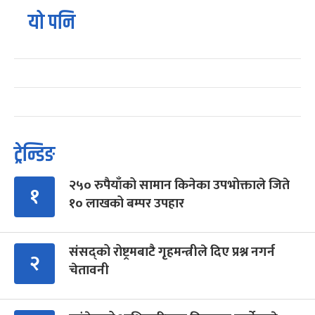
यो पनि
ट्रेन्डिङ
२५० रुपैयाँको सामान किनेका उपभोक्ताले जिते
१
१० लाखको बम्पर उपहार
संसद्को रोष्ट्रमबाटै गृहमन्त्रीले दिए प्रश्न नगर्न
२
चेतावनी