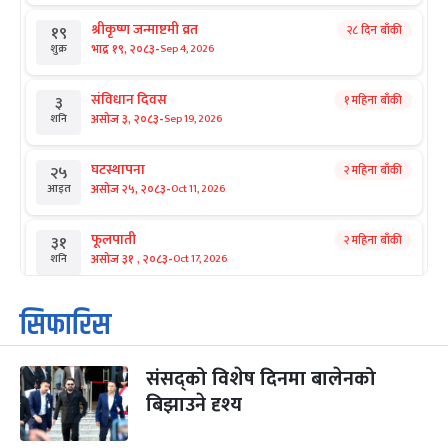
श्रीकृष्ण जन्माष्टमी व्रत
२८ दिन बाँकी
१९
-
भाद्र १९, २०८३
Sep 4, 2026
शुक्र
संविधान दिवस
१ महिना बाँकी
३
-
असोज ३, २०८३
Sep 19, 2026
शनि
घटस्थापना
२ महिना बाँकी
२५
-
असोज २५, २०८३
Oct 11, 2026
आइत
फूलपाती
२ महिना बाँकी
३१
-
असोज ३१ , २०८३
Oct 17, 2026
शनि
कार्तिक सङ्क्रान्ति
२ महिना बाँकी
१
सिफारिस
-
कार्तिक १, २०८३
Oct 18, 2026
आइत
संसद्को विशेष दिनमा बालेनको
महानवमी
२ महिना बाँकी
३
-
बिझाउने दृश्य
कार्तिक ३, २०८३
Oct 20, 2026
मंगल