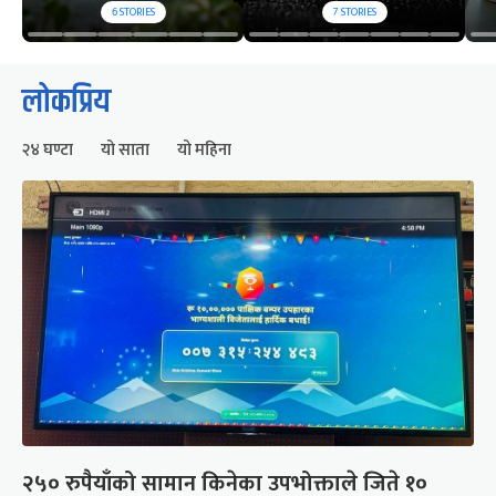
6
STORIES
7
STORIES
लोकप्रिय
२४ घण्टा
यो साता
यो महिना
२५० रुपैयाँको सामान किनेका उपभोक्ताले जिते १०