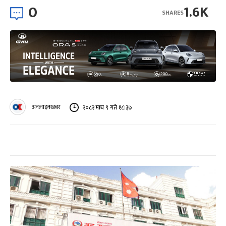
0
1.6K
SHARES
अनलाइनखबर
२०८२ माघ ९ गते १८:३७