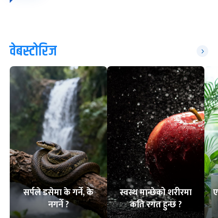
वेबस्टोरिज
सर्पले डसेमा के गर्ने, के
स्वस्थ मान्छेको शरीरमा
ए
नगर्ने ?
कति रगत हुन्छ ?