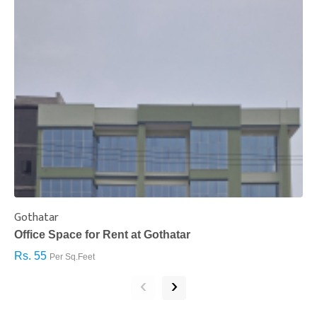
Gothatar
S
Office Space for Rent at Gothatar
H
Rs. 55
R
Per Sq.Feet
‹
›