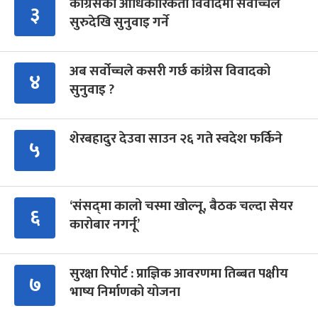
कांग्रेसको आधिकारिकता विवादमा सर्वोच्चले
३
सुरुदेखि सुनुवाइ गर्ने
अब सर्वोच्चले कसरी गर्छ कांग्रेस विवादको
४
सुनुवाइ ?
शेरबहादुर देउवा साउन २६ गते स्वदेश फर्किने
५
‘संसद्‍मा कालो चस्मा खोल्नू, बैठक चल्दा सेयर
६
कारोबार नगर्नू’
सुरक्षा रिपोर्ट : प्राज्ञिक आवरणमा तिब्बत पक्षीय
७
भाष्य निर्माणको योजना