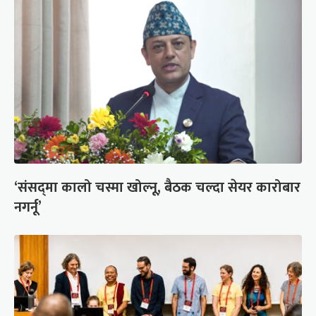
‘संसद्‍मा कालो चस्मा खोल्नू, बैठक चल्दा सेयर कारोबार
नगर्नू’