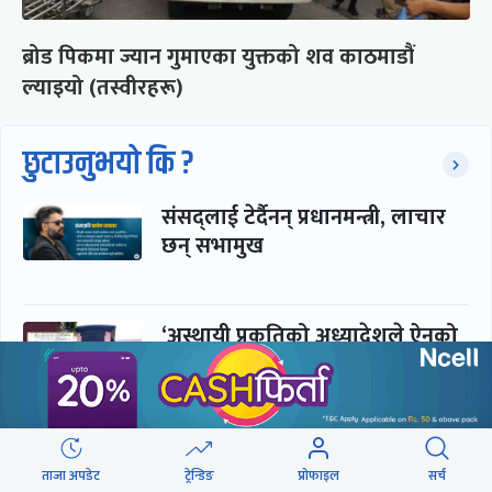
ब्रोड पिकमा ज्यान गुमाएका युक्तको शव काठमाडौं
ल्याइयो (तस्वीरहरू)
छुटाउनुभयो कि ?
संसद्लाई टेर्दैनन् प्रधानमन्त्री, लाचार
छन् सभामुख
‘अस्थायी प्रकृतिको अध्यादेशले ऐनको
व्यवस्था विस्थापित गर्न सक्दैन’
सरकार-प्रसाईं लुकामारी : छिनमै
ताजा अपडेट
ट्रेन्डिङ
प्रोफाइल
सर्च
पक्राउ, तुरुन्तै रिहा