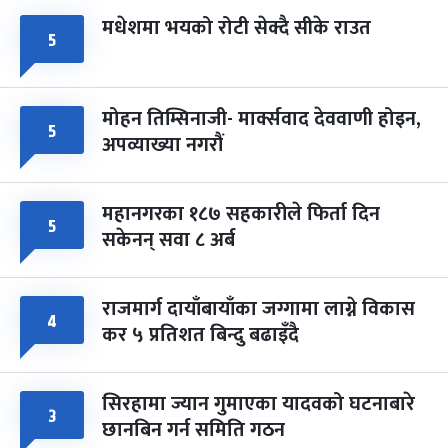
मधेशमा भयको रोटी सेक्दै सीके राउत
५
मोहन तिम्सिनाजी- मार्क्सवाद देववाणी होइन,
५
अपव्याख्या नगरौं
महानगरका १८७ सहकारीले फिर्ता दिन
५
सकेनन् सवा ८ अर्ब
राजमार्ग दायाँबायाँका जग्गामा लाग्ने विकास
४
कर ५ प्रतिशत बिन्दु बढाइँदै
सिरहामा ज्यान गुमाएका यादवको घटनाबारे
३
छानबिन गर्न समिति गठन