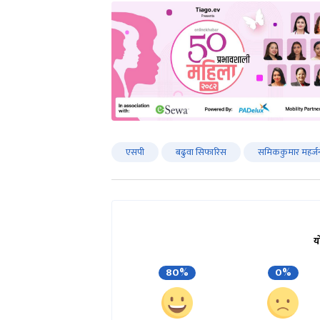
एसपी
बढुवा सिफारिस
समिककुमार महर्ज
य
80%
0%