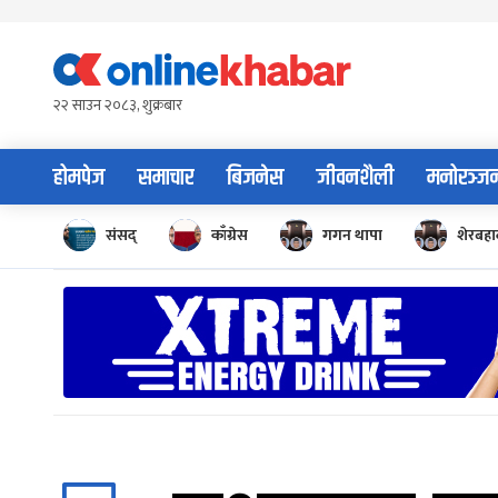
Skip
to
content
२२ साउन २०८३, शुक्रबार
होमपेज
समाचार
बिजनेस
जीवनशैली
मनोरञ्ज
संसद्
काँग्रेस
गगन थापा
शेरबहाद