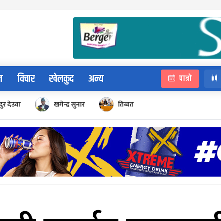
न
विचार
खेलकुद
अन्य
पात्रो
ुर देउवा
खगेन्द्र सुनार
तिब्बत