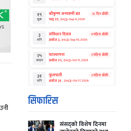
श्रीकृष्ण जन्माष्टमी व्रत
२८ दिन बाँकी
१९
-
भाद्र १९, २०८३
Sep 4, 2026
शुक्र
संविधान दिवस
१ महिना बाँकी
३
-
असोज ३, २०८३
Sep 19, 2026
शनि
घटस्थापना
२ महिना बाँकी
२५
-
असोज २५, २०८३
Oct 11, 2026
आइत
फूलपाती
२ महिना बाँकी
३१
-
असोज ३१ , २०८३
Oct 17, 2026
शनि
कार्तिक सङ्क्रान्ति
२ महिना बाँकी
१
सिफारिस
-
कार्तिक १, २०८३
Oct 18, 2026
आइत
 उनी
महानवमी
२ महिना बाँकी
३
-
कार्तिक ३, २०८३
Oct 20, 2026
मंगल
संसद्को विशेष दिनमा