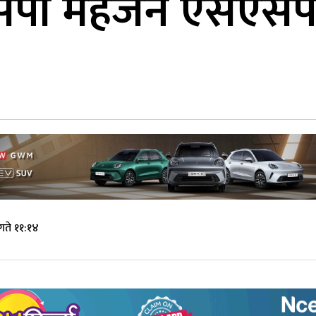
सपी महर्जन एसएसप
गते ११:१४