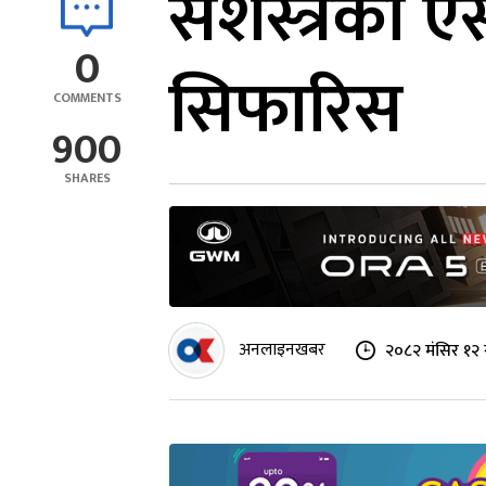
सशस्त्रका ए
0
सिफारिस
COMMENTS
900
SHARES
अनलाइनखबर
२०८२ मंसिर १२ 