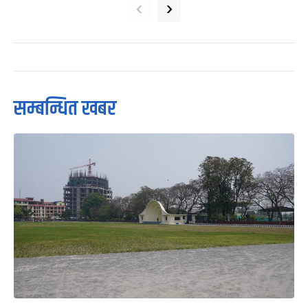
‹
›
सम्बन्धित खबर