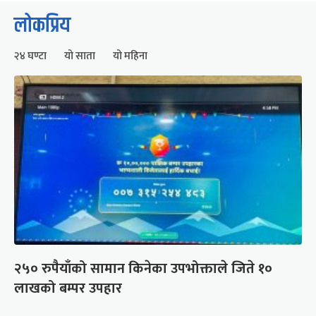
लोकप्रिय
२४ घण्टा
यो साता
यो महिना
२५० रुपैयाँको सामान किनेका उपभोक्ताले जिते १०
लाखको बम्पर उपहार