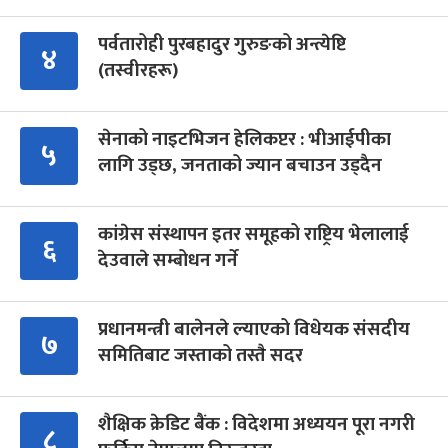
पर्वतारोही पुरबहादुर गुरुङको अन्त्येष्टि
४
(तस्वीरहरू)
सेनाको नाइटभिजन हेलिकप्टर : भीआईपीका
५
लागि उड्छ, जनताको ज्यान बचाउन उड्दैन
कांग्रेस संस्थापन इतर समूहको राष्ट्रिय भेलालाई
६
देउवाले सम्बोधन गर्ने
प्रधानमन्त्री बालेनले ल्याएको विधेयक संसदीय
७
समितिबाट जस्ताको तस्तै सदर
शैक्षिक क्रेडिट बैंक : विदेशमा अध्ययन पूरा नगरी
८