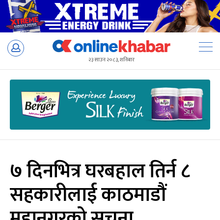
Skip
to
२३ साउन २०८३, शनिबार
content
७ दिनभित्र घरबहाल तिर्न ८
सहकारीलाई काठमाडौं
महानगरको सूचना