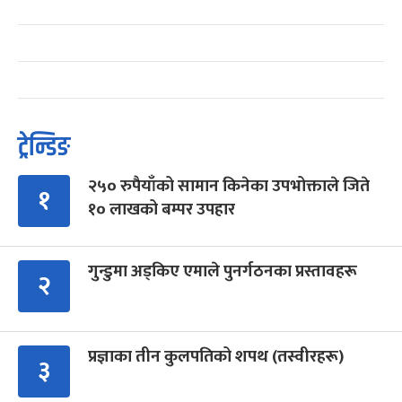
ट्रेन्डिङ
२५० रुपैयाँको सामान किनेका उपभोक्ताले जिते
१
१० लाखको बम्पर उपहार
गुन्डुमा अड्किए एमाले पुनर्गठनका प्रस्तावहरू
२
प्रज्ञाका तीन कुलपतिको शपथ (तस्वीरहरू)
३