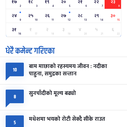
१७
१८
१९
२०
२१
२२
२३
2
3
4
5
6
7
8
अन्तराष्ट्रिय नारी दिवस
७ महिना बाँकी
२४
-
फाल्गुन २४, २०८३
Mar 8, 2027
सोम
२४
२५
२६
२७
२८
२९
३०
9
10
11
12
13
14
15
ग्याल्पो ल्होसार
७ महिना बाँकी
२५
३१
१
२
३
४
५
६
-
फाल्गुन २५, २०८३
Mar 9, 2027
मंगल
16
17
18
19
20
21
22
धेरै कमेन्ट गरिएका
पूर्णिमा व्रत
७ महिना बाँकी
७
-
चैत्र ७, २०८३
Mar 21, 2027
आइत
बाम माछाको रहस्यमय जीवन : नदीका
फागुपूर्णिमा
७ महिना बाँकी
८
१०
पाहुना, समुद्रका सन्तान
-
चैत्र ८, २०८३
Mar 22, 2027
सोम
सुनचाँदीको मूल्य बढ्यो
८
मधेशमा भयको रोटी सेक्दै सीके राउत
५