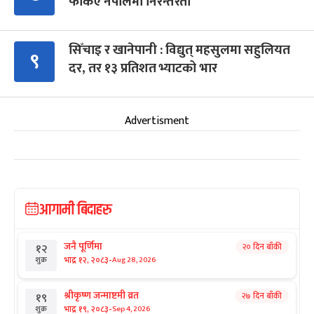
फर्किए नेपालमा निरन्तरता
सिँचाइ र खानेपानी : विद्युत् महसुलमा सहुलियत
९
दर, तर १३ प्रतिशत भ्याटको भार
Advertisment
आगामी बिदाहरु
जनै पूर्णिमा
२० दिन बाँकी
१२
-
भाद्र १२, २०८३
Aug 28, 2026
शुक्र
श्रीकृष्ण जन्माष्टमी व्रत
२७ दिन बाँकी
१९
-
भाद्र १९, २०८३
Sep 4, 2026
शुक्र