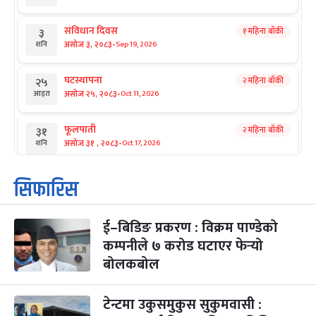
संविधान दिवस
१ महिना बाँकी
३
-
असोज ३, २०८३
Sep 19, 2026
शनि
घटस्थापना
२ महिना बाँकी
२५
-
असोज २५, २०८३
Oct 11, 2026
आइत
फूलपाती
२ महिना बाँकी
३१
-
असोज ३१ , २०८३
Oct 17, 2026
शनि
कार्तिक सङ्क्रान्ति
२ महिना बाँकी
१
सिफारिस
-
कार्तिक १, २०८३
Oct 18, 2026
आइत
ई–बिडिङ प्रकरण : विक्रम पाण्डेको
महानवमी
२ महिना बाँकी
३
-
कम्पनीले ७ करोड घटाएर फेर्‍यो
कार्तिक ३, २०८३
Oct 20, 2026
मंगल
बोलकबोल
विजयादशमी
२ महिना बाँकी
४
-
कार्तिक ४, २०८३
Oct 21, 2026
बुध
टेन्टमा उकुसमुकुस सुकुमवासी :