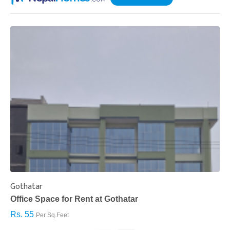
Gothatar
S
Office Space for Rent at Gothatar
H
Rs. 55
R
Per Sq.Feet