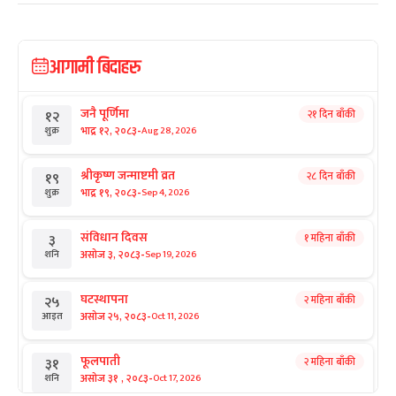
आगामी बिदाहरु
जनै पूर्णिमा
२१ दिन बाँकी
१२
-
भाद्र १२, २०८३
Aug 28, 2026
शुक्र
श्रीकृष्ण जन्माष्टमी व्रत
२८ दिन बाँकी
१९
-
भाद्र १९, २०८३
Sep 4, 2026
शुक्र
संविधान दिवस
१ महिना बाँकी
३
-
असोज ३, २०८३
Sep 19, 2026
शनि
घटस्थापना
२ महिना बाँकी
२५
-
असोज २५, २०८३
Oct 11, 2026
आइत
फूलपाती
२ महिना बाँकी
३१
-
असोज ३१ , २०८३
Oct 17, 2026
शनि