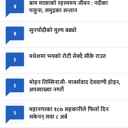
बाम माछाको रहस्यमय जीवन : नदीका
फागुपूर्णिमा
७ महिना बाँकी
८
९
पाहुना, समुद्रका सन्तान
-
चैत्र ८, २०८३
Mar 22, 2027
सोम
सुनचाँदीको मूल्य बढ्यो
८
मधेशमा भयको रोटी सेक्दै सीके राउत
५
मोहन तिम्सिनाजी- मार्क्सवाद देववाणी होइन,
५
अपव्याख्या नगरौं
महानगरका १८७ सहकारीले फिर्ता दिन
५
सकेनन् सवा ८ अर्ब