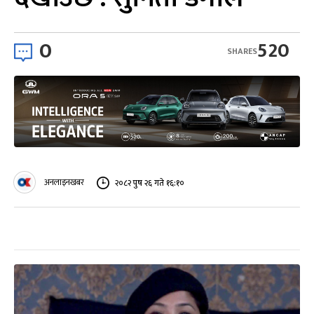
0
520
SHARES
अनलाइनखबर
२०८२ पुष २६ गते १६:१०