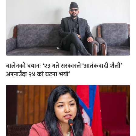
बालेनको बयान- ‘२३ गते सरकारले ‘आतंकवादी शैली’
अपनाउँदा २४ को घटना भयो’