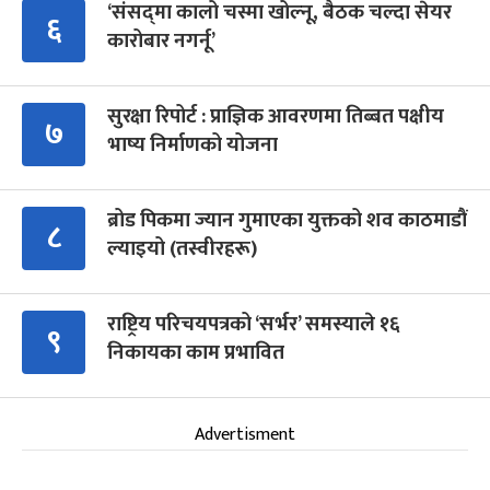
‘संसद्‍मा कालो चस्मा खोल्नू, बैठक चल्दा सेयर
६
कारोबार नगर्नू’
सुरक्षा रिपोर्ट : प्राज्ञिक आवरणमा तिब्बत पक्षीय
७
भाष्य निर्माणको योजना
ब्रोड पिकमा ज्यान गुमाएका युक्तको शव काठमाडौं
८
ल्याइयो (तस्वीरहरू)
राष्ट्रिय परिचयपत्रको ‘सर्भर’ समस्याले १६
९
निकायका काम प्रभावित
Advertisment