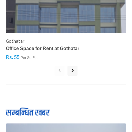
Gothatar
S
Office Space for Rent at Gothatar
H
Rs. 55
R
Per Sq.Feet
‹
›
सम्बन्धित खबर