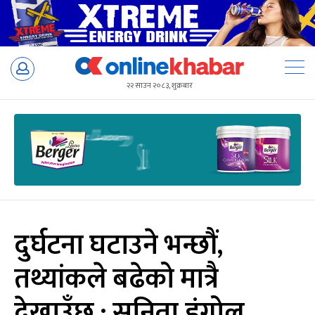
Skip
to
२२ साउन २०८३, शुक्रबार
content
दुर्घटना घटाउने भन्छौं,
तथ्यांकले बढेको मात्रै
देखाउँछ : सुनिता डंगोल