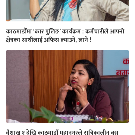
काठमाडौंमा ‘कार पुलिङ’ कार्यक्रम : कर्मचारीले आफ्नो
क्षेत्रका साथीलाई अफिस ल्याउने, लाने !
वैशाख १ देखि काठमाडौं महानगरले रात्रिकालीन बस