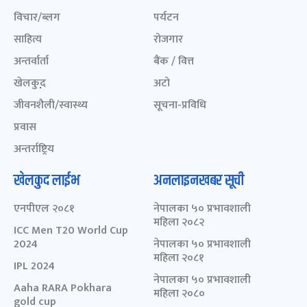
विचार/ब्लग
पर्यटन
साहित्य
रोजगार
अन्तर्वार्ता
बैंक / वित्त
खेलकुद़़
अटो
जीवनशैली/स्वास्थ्य
सूचना-प्रविधि
प्रवास
अन्तर्राष्ट्रिय
खेलकुद लाईभ
अनलाइनखबर सूची
एनपीएल २०८१
नेपालका ५० प्रभावशाली
महिला २०८२
ICC Men T20 World Cup
2024
नेपालका ५० प्रभावशाली
महिला २०८१
IPL 2024
नेपालका ५० प्रभावशाली
Aaha RARA Pokhara
महिला २०८०
gold cup