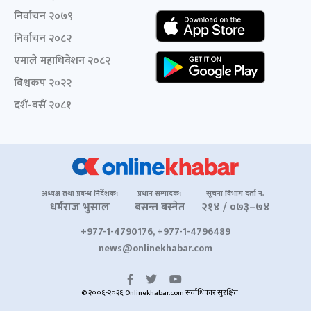
निर्वाचन २०७९
निर्वाचन २०८२
एमाले महाधिवेशन २०८२
विश्वकप २०२२
दशैं-बसैं २०८१
अध्यक्ष तथा प्रबन्ध निर्देशक:
प्रधान सम्पादक:
सूचना विभाग दर्ता नं.
धर्मराज भुसाल
बसन्त बस्नेत
२१४ / ०७३–७४
+977-1-4790176, +977-1-4796489
news@onlinekhabar.com
© २००६-२०२६ Onlinekhabar.com सर्वाधिकार सुरक्षित