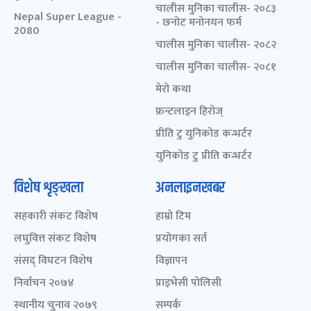
चालीस मुनिका चालीस- २०८३
Nepal Super League -
- छनोट मनोनयन फर्म
2080
चालीस मुनिका चालीस- २०८२
चालीस मुनिका चालीस- २०८१
मेरो कथा
फ्रन्टलाइन हिरोज्
प्रीति टु युनिकोड कन्भर्टर
युनिकोड टु प्रीति कन्भर्टर
विशेष शृङ्खला
अनलाइनखबर
सहकारी संकट विशेष
हाम्रो टिम
लघुवित्त संकट विशेष
प्रयोगका सर्त
संसद् विघटन विशेष
विज्ञापन
निर्वाचन २०७४
प्राइभेसी पोलिसी
स्थानीय चुनाव २०७९
सम्पर्क