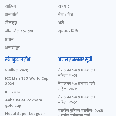
साहित्य
रोजगार
अन्तर्वार्ता
बैंक / वित्त
खेलकुद़़
अटो
जीवनशैली/स्वास्थ्य
सूचना-प्रविधि
प्रवास
अन्तर्राष्ट्रिय
खेलकुद लाईभ
अनलाइनखबर सूची
एनपीएल २०८१
नेपालका ५० प्रभावशाली
महिला २०८२
ICC Men T20 World Cup
2024
नेपालका ५० प्रभावशाली
महिला २०८१
IPL 2024
नेपालका ५० प्रभावशाली
Aaha RARA Pokhara
महिला २०८०
gold cup
चालीस मुनिका चालीस- २०८३
Nepal Super League -
- छनोट मनोनयन फर्म