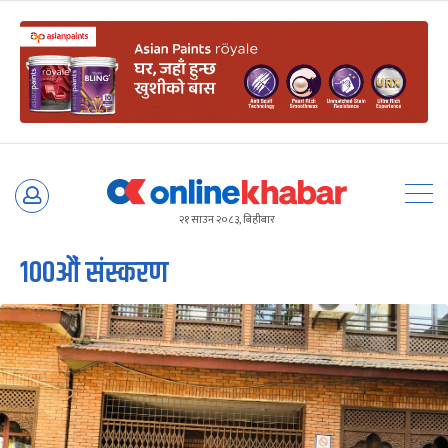
Skip
to
२१ साउन २०८३, बिहीबार
content
१००औं संस्करण